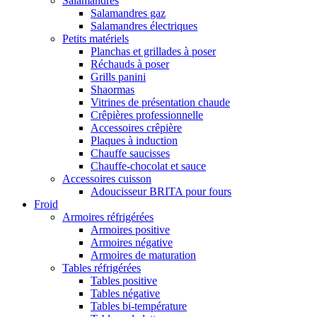
Salamandres
Salamandres gaz
Salamandres électriques
Petits matériels
Planchas et grillades à poser
Réchauds à poser
Grills panini
Shaormas
Vitrines de présentation chaude
Crêpières professionnelle
Accessoires crêpière
Plaques à induction
Chauffe saucisses
Chauffe-chocolat et sauce
Accessoires cuisson
Adoucisseur BRITA pour fours
Froid
Armoires réfrigérées
Armoires positive
Armoires négative
Armoires de maturation
Tables réfrigérées
Tables positive
Tables négative
Tables bi-température