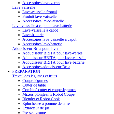
Accessoires lave-verres
Lave-vaisselle
Lave-vaisselle frontal
Produit lave-vaisselle
Accessoires lave-vaisselle
Lave-vaisselle à capot et lave-batterie
Lave-vaisselle à capot
Lave-batterie
Accessoires lave-vaisselle à capot
Accessoires lave-batterie
Adoucisseur Brita pour laverie
Adoucisseur BRITA pour lave-verres
Adoucisseur BRITA pour lave-vaisselle
Adoucisseur BRITA pour lave-batterie
Accessoires adoucisseur Brita
PREPARATION
Travail des légumes et fruits
Coupe-légumes
Cutter de table
Combiné cutter et coupe-légumes
Mixers plongeants Robot Coupe
Blender et Robot Cook
Eplucheuse à pomme de terre
Extracteur de jus
Presse-agrumes