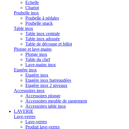
Echelle
Chariot
Poubelle inox
Poubelle à pédales
Poubelle snack
Table inox
Table inox centrale
Table inox adossée
Table de découpe et billot
Plonge et lave-mains
Plonge inox
Table du chef
Lave-mains inox
Etagère inox
Etagère inox
Etagère inox barreaudées
Etagère inox 2 niveaux
Accessoires inox
Accessoires plonge
Accessoires meuble de rangement
Accessoires table inox
LAVERIE
Lave-verres
Lave-verres
Produit lave-verres