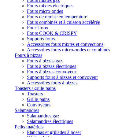
Fours mixtes gaz
Fours mixtes électriques
Fours micro-ondes
Fours de remise en température
Fours combinés et à cuisson accélérée
Four Unox
Fours COOK & CRISPY
Supports fours
Accessoires fours mixtes et convections
Accessoires fours micro-ondes et combinés
Fours à pizzas
Fours à pizzas gaz
Fours à pizzas électriques
Fours à pizzas convoyeur
Supports fours à pizzas et convoyeur
Accessoires fours à pizzas
Toasters / grille-pains
Toasters
Grille-pains
Convoyeurs
Salamandres
Salamandres gaz
Salamandres électriques
Petits matériels
Planchas et grillades à poser