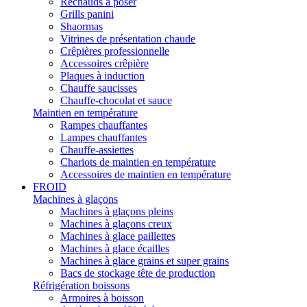
Réchauds à poser
Grills panini
Shaormas
Vitrines de présentation chaude
Crêpières professionnelle
Accessoires crêpière
Plaques à induction
Chauffe saucisses
Chauffe-chocolat et sauce
Maintien en température
Rampes chauffantes
Lampes chauffantes
Chauffe-assiettes
Chariots de maintien en température
Accessoires de maintien en température
FROID
Machines à glaçons
Machines à glaçons pleins
Machines à glaçons creux
Machines à glace paillettes
Machines à glace écailles
Machines à glace grains et super grains
Bacs de stockage tête de production
Réfrigération boissons
Armoires à boisson