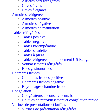
Arrières bars réfrigérées
Caves à vins
Caves à cigares
Armoires réfrigérées
Armoires positive
Armoires négative
Armoires de maturation
Tables réfrigérées
Tables positive
Tables négative
Tables bi-température
Tables saladette
Tables à pizza
Table réfrigérée haut rendement US Range
Soubassements réfrigérés
Bacs gastronormes
Chambres froides
Chambres froides positive
Chambres froides négative
Rayonnages chambre froide
Congélation
Congélateurs et conservateurs bahut
Cellules de refroidissement et congélation rapide
Vitrines de présentations et buffets
Vitrines de présentation réfrigérées