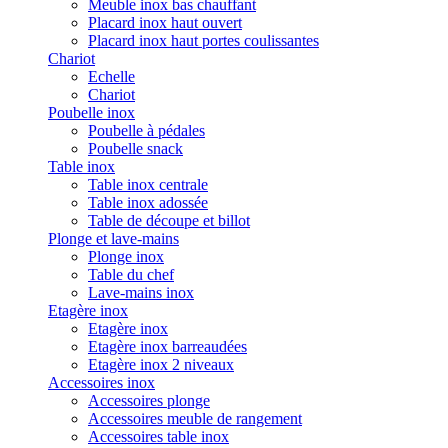
Meuble inox bas chauffant
Placard inox haut ouvert
Placard inox haut portes coulissantes
Chariot
Echelle
Chariot
Poubelle inox
Poubelle à pédales
Poubelle snack
Table inox
Table inox centrale
Table inox adossée
Table de découpe et billot
Plonge et lave-mains
Plonge inox
Table du chef
Lave-mains inox
Etagère inox
Etagère inox
Etagère inox barreaudées
Etagère inox 2 niveaux
Accessoires inox
Accessoires plonge
Accessoires meuble de rangement
Accessoires table inox