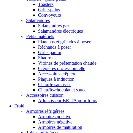
Toasters
Grille-pains
Convoyeurs
Salamandres
Salamandres gaz
Salamandres électriques
Petits matériels
Planchas et grillades à poser
Réchauds à poser
Grills panini
Shaormas
Vitrines de présentation chaude
Crêpières professionnelle
Accessoires crêpière
Plaques à induction
Chauffe saucisses
Chauffe-chocolat et sauce
Accessoires cuisson
Adoucisseur BRITA pour fours
Froid
Armoires réfrigérées
Armoires positive
Armoires négative
Armoires de maturation
Tables réfrigérées