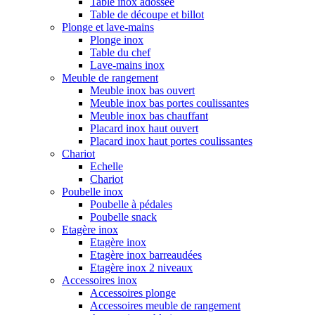
Table inox adossée
Table de découpe et billot
Plonge et lave-mains
Plonge inox
Table du chef
Lave-mains inox
Meuble de rangement
Meuble inox bas ouvert
Meuble inox bas portes coulissantes
Meuble inox bas chauffant
Placard inox haut ouvert
Placard inox haut portes coulissantes
Chariot
Echelle
Chariot
Poubelle inox
Poubelle à pédales
Poubelle snack
Etagère inox
Etagère inox
Etagère inox barreaudées
Etagère inox 2 niveaux
Accessoires inox
Accessoires plonge
Accessoires meuble de rangement