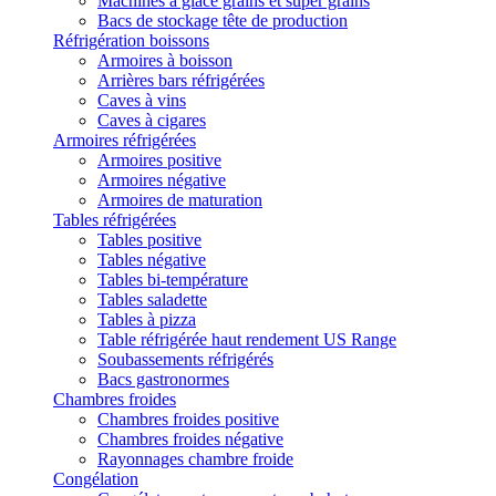
Machines à glace grains et super grains
Bacs de stockage tête de production
Réfrigération boissons
Armoires à boisson
Arrières bars réfrigérées
Caves à vins
Caves à cigares
Armoires réfrigérées
Armoires positive
Armoires négative
Armoires de maturation
Tables réfrigérées
Tables positive
Tables négative
Tables bi-température
Tables saladette
Tables à pizza
Table réfrigérée haut rendement US Range
Soubassements réfrigérés
Bacs gastronormes
Chambres froides
Chambres froides positive
Chambres froides négative
Rayonnages chambre froide
Congélation