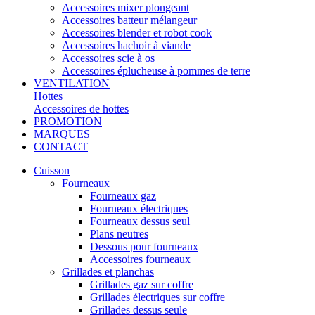
Accessoires mixer plongeant
Accessoires batteur mélangeur
Accessoires blender et robot cook
Accessoires hachoir à viande
Accessoires scie à os
Accessoires éplucheuse à pommes de terre
VENTILATION
Hottes
Accessoires de hottes
PROMOTION
MARQUES
CONTACT
Cuisson
Fourneaux
Fourneaux gaz
Fourneaux électriques
Fourneaux dessus seul
Plans neutres
Dessous pour fourneaux
Accessoires fourneaux
Grillades et planchas
Grillades gaz sur coffre
Grillades électriques sur coffre
Grillades dessus seule