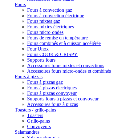
Fours
Fours à convection gaz
Fours à convection électrique
Fours mixtes gaz
Fours mixtes électriques
Fours micro-ondes
Fours de remise en température
Fours combinés et à cuisson accélérée
Four Unox
Fours COOK & CRISPY
Supports fours
Accessoires fours mixtes et convections
Accessoires fours micro-ondes et combinés
Fours à pizzas
Fours à pizzas gaz
Fours à pizzas électriques
Fours à pizzas convoyeur
Supports fours à pizzas et convoyeur
Accessoires fours à pizzas
Toasters / grille-pains
Toasters
Grille-pains
Convoyeurs
Salamandres
Salamandres gaz