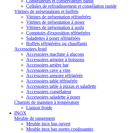
Congélateurs et conservateurs bahut
Cellules de refroidissement et congélation rapide
Vitrines de présentations et buffets
Vitrines de présentation réfrigérées
Vitrines de présentation à poser
Vitrines de présentation à sushi
Comptoirs d'exposition réfrigérées
Saladettes à poser réfrigérées
Buffets réfrigérées ou chauffants
Accessoires froid
Accessoires machine à glaçons
Accessoires armoire à boissons
Accessoires arrière bar
Accessoires cave a vins
Accessoires armoire réfrigérée
Accessoires table réfrigérée
Accessoires table à pizzas et saladette
Accessoires congélateur
Accessoires saladette à poser
Chariots de maintien à tempèrature
Liaison froide
INOX
Meuble de rangement
Meuble inox bas ouvert
Meuble inox bas portes coulissantes