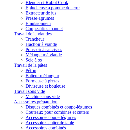
Blender et Robot Cook
Eplucheuse à pomme de terre
Extracteur de jus
Presse-agrumes
Emulsionneur
Coupe-frites manuel
Travail de la viandes
Trancheur
Hachoir à viande
Poussoir à saucisses
Mélangeur à viande
Scie à os
Travail de la pâtes
Pétrin
Batteur mélangeur
Formeuse à pizzas
Diviseuse et bouleuse
Travail sous vide
Machine sous vide
Accessoires préparation
Disques combinés et coupe-légumes
Couteaux pour combinés et cutters
Accessoires coupe-légumes
Accessoires cutter de table
Accessoires combinés