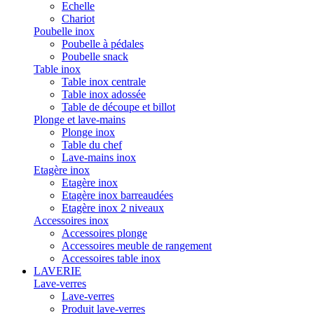
Echelle
Chariot
Poubelle inox
Poubelle à pédales
Poubelle snack
Table inox
Table inox centrale
Table inox adossée
Table de découpe et billot
Plonge et lave-mains
Plonge inox
Table du chef
Lave-mains inox
Etagère inox
Etagère inox
Etagère inox barreaudées
Etagère inox 2 niveaux
Accessoires inox
Accessoires plonge
Accessoires meuble de rangement
Accessoires table inox
LAVERIE
Lave-verres
Lave-verres
Produit lave-verres