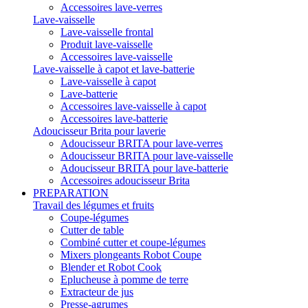
Accessoires lave-verres
Lave-vaisselle
Lave-vaisselle frontal
Produit lave-vaisselle
Accessoires lave-vaisselle
Lave-vaisselle à capot et lave-batterie
Lave-vaisselle à capot
Lave-batterie
Accessoires lave-vaisselle à capot
Accessoires lave-batterie
Adoucisseur Brita pour laverie
Adoucisseur BRITA pour lave-verres
Adoucisseur BRITA pour lave-vaisselle
Adoucisseur BRITA pour lave-batterie
Accessoires adoucisseur Brita
PREPARATION
Travail des légumes et fruits
Coupe-légumes
Cutter de table
Combiné cutter et coupe-légumes
Mixers plongeants Robot Coupe
Blender et Robot Cook
Eplucheuse à pomme de terre
Extracteur de jus
Presse-agrumes