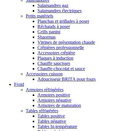
Salamandres
Salamandres gaz
Salamandres électriques
Petits matériels
Planchas et grillades à poser
Réchauds à poser
Grills panini
Shaormas
Vitrines de présentation chaude
Crêpières professionnelle
Accessoires crêpière
Plaques à induction
Chauffe saucisses
Chauffe-chocolat et sauce
Accessoires cuisson
Adoucisseur BRITA pour fours
Froid
Armoires réfrigérées
Armoires positive
Armoires négative
Armoires de maturation
Tables réfrigérées
Tables positive
Tables négative
Tables bi-température