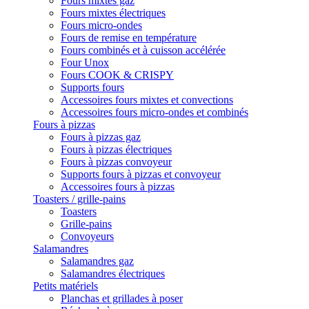
Fours mixtes gaz
Fours mixtes électriques
Fours micro-ondes
Fours de remise en température
Fours combinés et à cuisson accélérée
Four Unox
Fours COOK & CRISPY
Supports fours
Accessoires fours mixtes et convections
Accessoires fours micro-ondes et combinés
Fours à pizzas
Fours à pizzas gaz
Fours à pizzas électriques
Fours à pizzas convoyeur
Supports fours à pizzas et convoyeur
Accessoires fours à pizzas
Toasters / grille-pains
Toasters
Grille-pains
Convoyeurs
Salamandres
Salamandres gaz
Salamandres électriques
Petits matériels
Planchas et grillades à poser