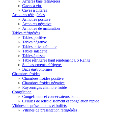
Arrières bars réfrigérées
Caves à vins
Caves à cigares
Armoires réfrigérées
Armoires positive
Armoires négative
Armoires de maturation
Tables réfrigérées
Tables positive
Tables négative
Tables bi-température
Tables saladette
Tables à pizza
Table réfrigérée haut rendement US Range
Soubassements réfrigérés
Bacs gastronormes
Chambres froides
Chambres froides positive
Chambres froides négative
Rayonnages chambre froide
Congélation
Congélateurs et conservateurs bahut
Cellules de refroidissement et congélation rapide
Vitrines de présentations et buffets
Vitrines de présentation réfrigérées