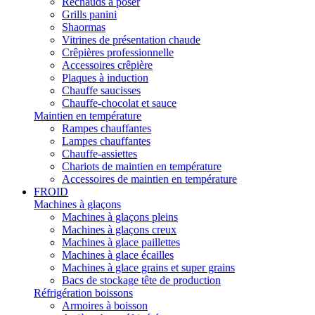
Réchauds à poser
Grills panini
Shaormas
Vitrines de présentation chaude
Crêpières professionnelle
Accessoires crêpière
Plaques à induction
Chauffe saucisses
Chauffe-chocolat et sauce
Maintien en température
Rampes chauffantes
Lampes chauffantes
Chauffe-assiettes
Chariots de maintien en température
Accessoires de maintien en température
FROID
Machines à glaçons
Machines à glaçons pleins
Machines à glaçons creux
Machines à glace paillettes
Machines à glace écailles
Machines à glace grains et super grains
Bacs de stockage tête de production
Réfrigération boissons
Armoires à boisson