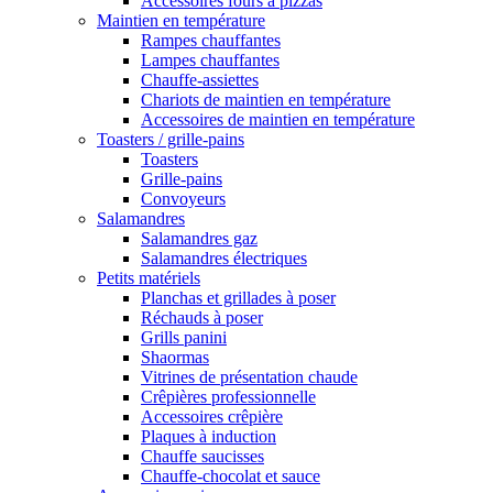
Accessoires fours à pizzas
Maintien en température
Rampes chauffantes
Lampes chauffantes
Chauffe-assiettes
Chariots de maintien en température
Accessoires de maintien en température
Toasters / grille-pains
Toasters
Grille-pains
Convoyeurs
Salamandres
Salamandres gaz
Salamandres électriques
Petits matériels
Planchas et grillades à poser
Réchauds à poser
Grills panini
Shaormas
Vitrines de présentation chaude
Crêpières professionnelle
Accessoires crêpière
Plaques à induction
Chauffe saucisses
Chauffe-chocolat et sauce