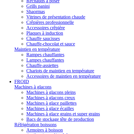
Réchauds à poser
Grills panini
Shaormas
Vitrines de présentation chaude
Crêpières professionnelle
Accessoires crêpière
Plaques à induction
Chauffe saucisses
Chauffe-chocolat et sauce
Maintien en température
Rampes chauffantes
Lampes chauffantes
Chauffe-assiettes
Chariots de maintien en température
Accessoires de maintien en température
FROID
Machines à glaçons
Machines à glaçons pleins
Machines à glaçons creux
Machines à glace paillettes
Machines à glace écailles
Machines à glace grains et super grains
Bacs de stockage tête de production
Réfrigération boissons
Armoires à boisson