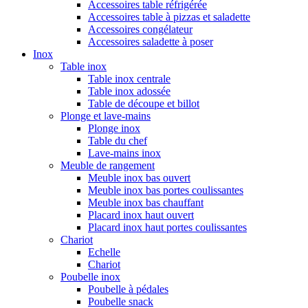
Accessoires table réfrigérée
Accessoires table à pizzas et saladette
Accessoires congélateur
Accessoires saladette à poser
Inox
Table inox
Table inox centrale
Table inox adossée
Table de découpe et billot
Plonge et lave-mains
Plonge inox
Table du chef
Lave-mains inox
Meuble de rangement
Meuble inox bas ouvert
Meuble inox bas portes coulissantes
Meuble inox bas chauffant
Placard inox haut ouvert
Placard inox haut portes coulissantes
Chariot
Echelle
Chariot
Poubelle inox
Poubelle à pédales
Poubelle snack