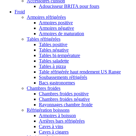
Accessoires cuisson
Adoucisseur BRITA pour fours
Froid
Armoires réfrigérées
Armoires positive
Armoires négative
Armoires de maturation
Tables réfrigérées
Tables positive
Tables négative
Tables bi-température
Tables saladette
Tables à pizza
Table réfrigérée haut rendement US Range
Soubassements réfrigérés
Bacs gastronormes
Chambres froides
Chambres froides positive
Chambres froides négative
Rayonnages chambre froide
Réfrigération boissons
Armoires à boisson
Arrières bars réfrigérées
Caves à vins
Caves à cigares