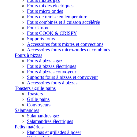
Fours mixtes gaz
Fours mixtes électriques
Fours micro-ondes
Fours de remise en température
Fours combinés et à cuisson accélérée
Four Unox
Fours COOK & CRISPY
Supports fours
Accessoires fours mixtes et convections
Accessoires fours micro-ondes et combinés
Fours à pizzas
Fours à pizzas gaz
Fours à pizzas électriques
Fours à pizzas convoyeur
Supports fours à pizzas et convoyeur
Accessoires fours à pizzas
Toasters / grille-pains
Toasters
Grille-pains
Convoyeurs
Salamandres
Salamandres gaz
Salamandres électriques
Petits matériels
Planchas et grillades à poser