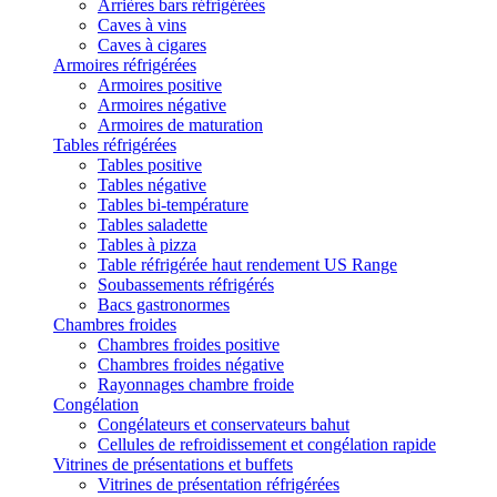
Arrières bars réfrigérées
Caves à vins
Caves à cigares
Armoires réfrigérées
Armoires positive
Armoires négative
Armoires de maturation
Tables réfrigérées
Tables positive
Tables négative
Tables bi-température
Tables saladette
Tables à pizza
Table réfrigérée haut rendement US Range
Soubassements réfrigérés
Bacs gastronormes
Chambres froides
Chambres froides positive
Chambres froides négative
Rayonnages chambre froide
Congélation
Congélateurs et conservateurs bahut
Cellules de refroidissement et congélation rapide
Vitrines de présentations et buffets
Vitrines de présentation réfrigérées