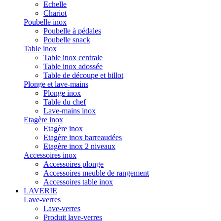
Echelle
Chariot
Poubelle inox
Poubelle à pédales
Poubelle snack
Table inox
Table inox centrale
Table inox adossée
Table de découpe et billot
Plonge et lave-mains
Plonge inox
Table du chef
Lave-mains inox
Etagère inox
Etagère inox
Etagère inox barreaudées
Etagère inox 2 niveaux
Accessoires inox
Accessoires plonge
Accessoires meuble de rangement
Accessoires table inox
LAVERIE
Lave-verres
Lave-verres
Produit lave-verres