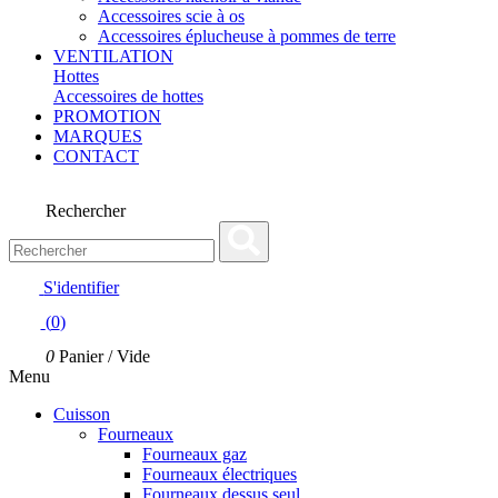
Accessoires scie à os
Accessoires éplucheuse à pommes de terre
VENTILATION
Hottes
Accessoires de hottes
PROMOTION
MARQUES
CONTACT
Rechercher
S'identifier
(
0
)
0
Panier
/
Vide
Menu
Cuisson
Fourneaux
Fourneaux gaz
Fourneaux électriques
Fourneaux dessus seul