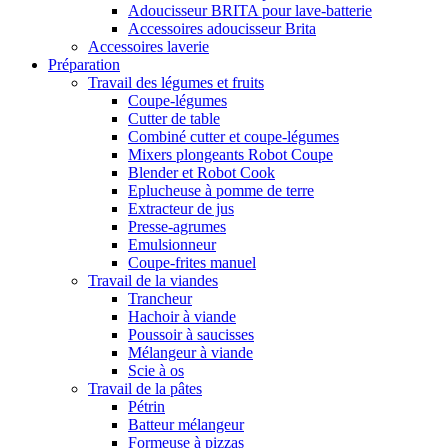
Adoucisseur BRITA pour lave-batterie
Accessoires adoucisseur Brita
Accessoires laverie
Préparation
Travail des légumes et fruits
Coupe-légumes
Cutter de table
Combiné cutter et coupe-légumes
Mixers plongeants Robot Coupe
Blender et Robot Cook
Eplucheuse à pomme de terre
Extracteur de jus
Presse-agrumes
Emulsionneur
Coupe-frites manuel
Travail de la viandes
Trancheur
Hachoir à viande
Poussoir à saucisses
Mélangeur à viande
Scie à os
Travail de la pâtes
Pétrin
Batteur mélangeur
Formeuse à pizzas