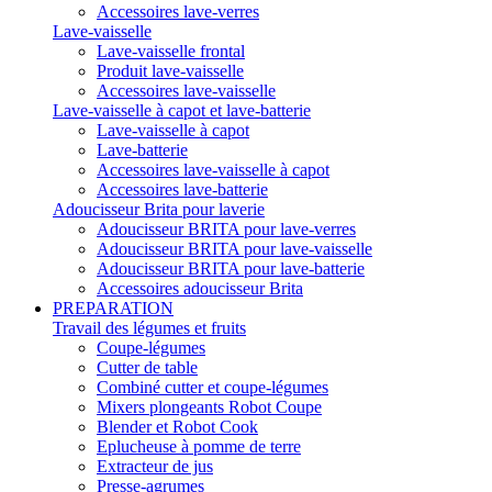
Accessoires lave-verres
Lave-vaisselle
Lave-vaisselle frontal
Produit lave-vaisselle
Accessoires lave-vaisselle
Lave-vaisselle à capot et lave-batterie
Lave-vaisselle à capot
Lave-batterie
Accessoires lave-vaisselle à capot
Accessoires lave-batterie
Adoucisseur Brita pour laverie
Adoucisseur BRITA pour lave-verres
Adoucisseur BRITA pour lave-vaisselle
Adoucisseur BRITA pour lave-batterie
Accessoires adoucisseur Brita
PREPARATION
Travail des légumes et fruits
Coupe-légumes
Cutter de table
Combiné cutter et coupe-légumes
Mixers plongeants Robot Coupe
Blender et Robot Cook
Eplucheuse à pomme de terre
Extracteur de jus
Presse-agrumes