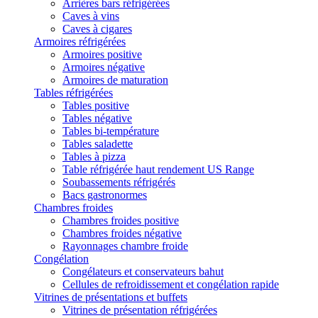
Arrières bars réfrigérées
Caves à vins
Caves à cigares
Armoires réfrigérées
Armoires positive
Armoires négative
Armoires de maturation
Tables réfrigérées
Tables positive
Tables négative
Tables bi-température
Tables saladette
Tables à pizza
Table réfrigérée haut rendement US Range
Soubassements réfrigérés
Bacs gastronormes
Chambres froides
Chambres froides positive
Chambres froides négative
Rayonnages chambre froide
Congélation
Congélateurs et conservateurs bahut
Cellules de refroidissement et congélation rapide
Vitrines de présentations et buffets
Vitrines de présentation réfrigérées