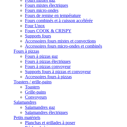
Fours mixtes gaz
Fours mixtes électriques
Fours micro-ondes
Fours de remise en température
Fours combinés et à cuisson accélérée
Four Unox
Fours COOK & CRISPY
Supports fours
Accessoires fours mixtes et convections
Accessoires fours micro-ondes et combinés
Fours à pizzas
Fours à pizzas gaz
Fours à pizzas électriques
Fours à pizzas convoyeur
Supports fours à pizzas et convoyeur
Accessoires fours à pizzas
Toasters / grille-pains
Toasters
Grille-pains
Convoyeurs
Salamandres
Salamandres gaz
Salamandres électriques
Petits matériels
Planchas et grillades à poser