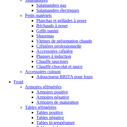
Salamandres
Salamandres gaz
Salamandres électriques
Petits matériels
Planchas et grillades à poser
Réchauds à poser
Grills panini
Shaormas
Vitrines de présentation chaude
Crêpières professionnelle
Accessoires crêpière
Plaques à induction
Chauffe saucisses
Chauffe-chocolat et sauce
Accessoires cuisson
Adoucisseur BRITA pour fours
Froid
Armoires réfrigérées
Armoires positive
Armoires négative
Armoires de maturation
Tables réfrigérées
Tables positive
Tables négative
Tables bi-température