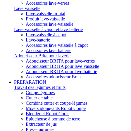
Accessoires lave-verres
Lave-vaisselle
Lave-vaisselle frontal
Produit lave-vaisselle
Accessoires lave-vaisselle
Lave-vaisselle à capot et lave-batterie
Lave-vaisselle à capot
Lave-batterie
Accessoires lave-vaisselle à capot
Accessoires lave-batterie
Adoucisseur Brita pour laverie
Adoucisseur BRITA pour lave-verres
Adoucisseur BRITA pour lave-vaisselle
Adoucisseur BRITA pour lave-batterie
Accessoires adoucisseur Brita
PREPARATION
Travail des légumes et fruits
Coupe-légumes
Cutter de table
Combiné cutter et coupe-légumes
Mixers plongeants Robot Coupe
Blender et Robot Cook
Eplucheuse à pomme de terre
Extracteur de jus
Presse-agrumes