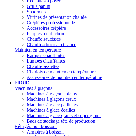
Réchauds à poser
Grills panini
Shaormas
Vitrines de présentation chaude
Crêpières professionnelle
Accessoires crêpière
Plaques à induction
Chauffe saucisses
Chauffe-chocolat et sauce
Maintien en température
Rampes chauffantes
Lampes chauffantes
Chauffe-assiettes
Chariots de maintien en température
Accessoires de maintien en température
FROID
Machines à glaçons
Machines à glaçons pleins
Machines à glaçons creux
Machines à glace paillettes
Machines à glace écailles
Machines à glace grains et super grains
Bacs de stockage tête de production
Réfrigération boissons
Armoires à boisson