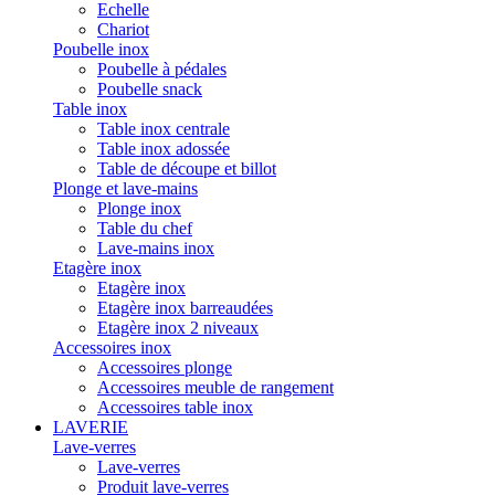
Echelle
Chariot
Poubelle inox
Poubelle à pédales
Poubelle snack
Table inox
Table inox centrale
Table inox adossée
Table de découpe et billot
Plonge et lave-mains
Plonge inox
Table du chef
Lave-mains inox
Etagère inox
Etagère inox
Etagère inox barreaudées
Etagère inox 2 niveaux
Accessoires inox
Accessoires plonge
Accessoires meuble de rangement
Accessoires table inox
LAVERIE
Lave-verres
Lave-verres
Produit lave-verres