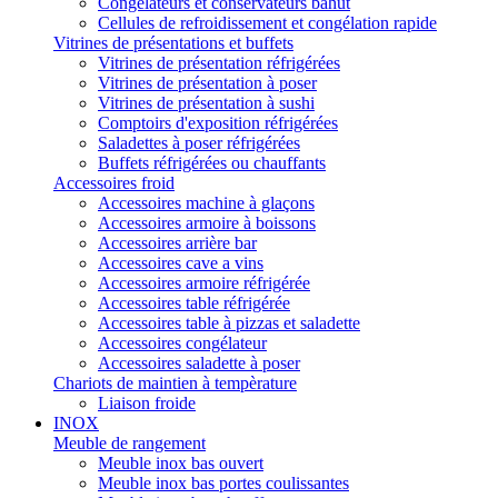
Congélateurs et conservateurs bahut
Cellules de refroidissement et congélation rapide
Vitrines de présentations et buffets
Vitrines de présentation réfrigérées
Vitrines de présentation à poser
Vitrines de présentation à sushi
Comptoirs d'exposition réfrigérées
Saladettes à poser réfrigérées
Buffets réfrigérées ou chauffants
Accessoires froid
Accessoires machine à glaçons
Accessoires armoire à boissons
Accessoires arrière bar
Accessoires cave a vins
Accessoires armoire réfrigérée
Accessoires table réfrigérée
Accessoires table à pizzas et saladette
Accessoires congélateur
Accessoires saladette à poser
Chariots de maintien à tempèrature
Liaison froide
INOX
Meuble de rangement
Meuble inox bas ouvert
Meuble inox bas portes coulissantes