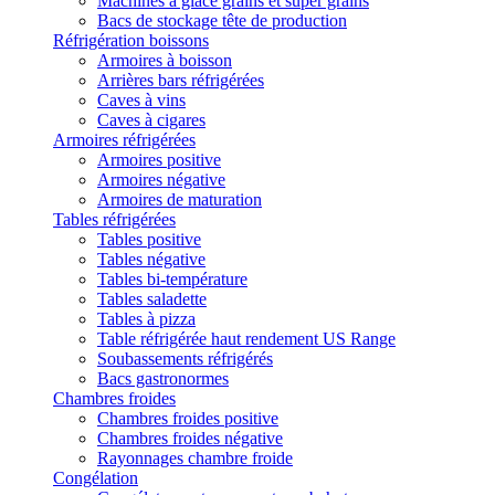
Machines à glace grains et super grains
Bacs de stockage tête de production
Réfrigération boissons
Armoires à boisson
Arrières bars réfrigérées
Caves à vins
Caves à cigares
Armoires réfrigérées
Armoires positive
Armoires négative
Armoires de maturation
Tables réfrigérées
Tables positive
Tables négative
Tables bi-température
Tables saladette
Tables à pizza
Table réfrigérée haut rendement US Range
Soubassements réfrigérés
Bacs gastronormes
Chambres froides
Chambres froides positive
Chambres froides négative
Rayonnages chambre froide
Congélation