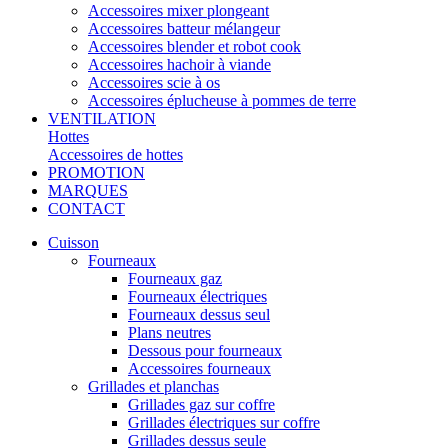
Accessoires mixer plongeant
Accessoires batteur mélangeur
Accessoires blender et robot cook
Accessoires hachoir à viande
Accessoires scie à os
Accessoires éplucheuse à pommes de terre
VENTILATION
Hottes
Accessoires de hottes
PROMOTION
MARQUES
CONTACT
Cuisson
Fourneaux
Fourneaux gaz
Fourneaux électriques
Fourneaux dessus seul
Plans neutres
Dessous pour fourneaux
Accessoires fourneaux
Grillades et planchas
Grillades gaz sur coffre
Grillades électriques sur coffre
Grillades dessus seule