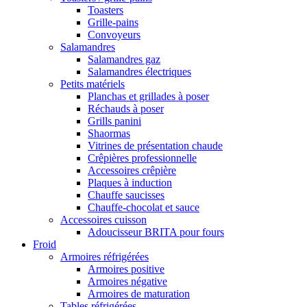
Toasters
Grille-pains
Convoyeurs
Salamandres
Salamandres gaz
Salamandres électriques
Petits matériels
Planchas et grillades à poser
Réchauds à poser
Grills panini
Shaormas
Vitrines de présentation chaude
Crêpières professionnelle
Accessoires crêpière
Plaques à induction
Chauffe saucisses
Chauffe-chocolat et sauce
Accessoires cuisson
Adoucisseur BRITA pour fours
Froid
Armoires réfrigérées
Armoires positive
Armoires négative
Armoires de maturation
Tables réfrigérées