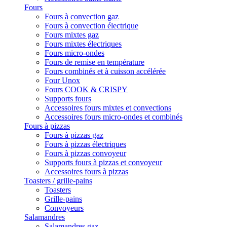
Fours
Fours à convection gaz
Fours à convection électrique
Fours mixtes gaz
Fours mixtes électriques
Fours micro-ondes
Fours de remise en température
Fours combinés et à cuisson accélérée
Four Unox
Fours COOK & CRISPY
Supports fours
Accessoires fours mixtes et convections
Accessoires fours micro-ondes et combinés
Fours à pizzas
Fours à pizzas gaz
Fours à pizzas électriques
Fours à pizzas convoyeur
Supports fours à pizzas et convoyeur
Accessoires fours à pizzas
Toasters / grille-pains
Toasters
Grille-pains
Convoyeurs
Salamandres
Salamandres gaz