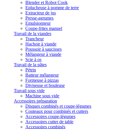
Blender et Robot Cook
Eplucheuse à pomme de terre
Extracteur de jus
Presse-agrumes
Emulsionneur
Coupe-frites manuel
Travail de la viandes
Trancheur
Hachoir à viande
Poussoir à saucisses
Mélangeur à viande
Scie à os
Travail de la pâtes
Pétrin
Batteur mélangeur
Formeuse à pizzas
Diviseuse et bouleuse
Travail sous vide
Machine sous vide
Accessoires préparation
Disques combinés et coupe-légumes
Couteaux pour combinés et cutters
Accessoires coupe-légumes
Accessoires cutter de table
Accessoires combinés