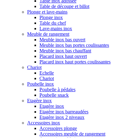
Table inox adossée
Table de découpe et billot
Plonge et lave-mains
Plonge inox
Table du chef
Lave-mains inox
Meuble de rangement
Meuble inox bas ouvert
Meuble inox bas portes coulissantes
Meuble inox bas chauffant
Placard inox haut ouvert
Placard inox haut portes coulissantes
Chariot
Echelle
Chariot
Poubelle inox
Poubelle à pédales
Poubelle snack
Etagère inox
Etagère inox
Etagère inox barreaudées
Etagère inox 2 niveaux
Accessoires inox
Accessoires plonge
Accessoires meuble de rangement