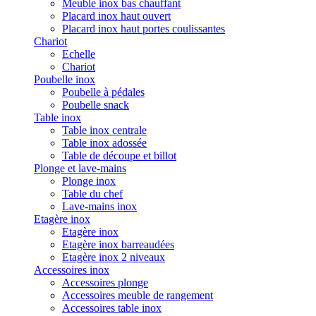
Meuble inox bas chauffant
Placard inox haut ouvert
Placard inox haut portes coulissantes
Chariot
Echelle
Chariot
Poubelle inox
Poubelle à pédales
Poubelle snack
Table inox
Table inox centrale
Table inox adossée
Table de découpe et billot
Plonge et lave-mains
Plonge inox
Table du chef
Lave-mains inox
Etagère inox
Etagère inox
Etagère inox barreaudées
Etagère inox 2 niveaux
Accessoires inox
Accessoires plonge
Accessoires meuble de rangement
Accessoires table inox