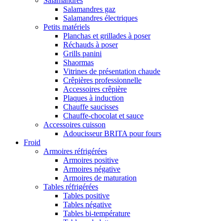
Salamandres
Salamandres gaz
Salamandres électriques
Petits matériels
Planchas et grillades à poser
Réchauds à poser
Grills panini
Shaormas
Vitrines de présentation chaude
Crêpières professionnelle
Accessoires crêpière
Plaques à induction
Chauffe saucisses
Chauffe-chocolat et sauce
Accessoires cuisson
Adoucisseur BRITA pour fours
Froid
Armoires réfrigérées
Armoires positive
Armoires négative
Armoires de maturation
Tables réfrigérées
Tables positive
Tables négative
Tables bi-température