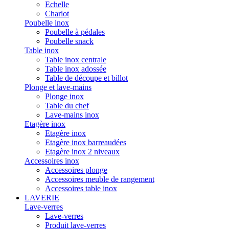
Echelle
Chariot
Poubelle inox
Poubelle à pédales
Poubelle snack
Table inox
Table inox centrale
Table inox adossée
Table de découpe et billot
Plonge et lave-mains
Plonge inox
Table du chef
Lave-mains inox
Etagère inox
Etagère inox
Etagère inox barreaudées
Etagère inox 2 niveaux
Accessoires inox
Accessoires plonge
Accessoires meuble de rangement
Accessoires table inox
LAVERIE
Lave-verres
Lave-verres
Produit lave-verres