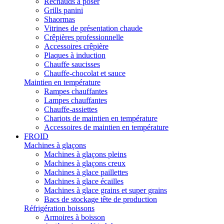
Réchauds à poser
Grills panini
Shaormas
Vitrines de présentation chaude
Crêpières professionnelle
Accessoires crêpière
Plaques à induction
Chauffe saucisses
Chauffe-chocolat et sauce
Maintien en température
Rampes chauffantes
Lampes chauffantes
Chauffe-assiettes
Chariots de maintien en température
Accessoires de maintien en température
FROID
Machines à glaçons
Machines à glaçons pleins
Machines à glaçons creux
Machines à glace paillettes
Machines à glace écailles
Machines à glace grains et super grains
Bacs de stockage tête de production
Réfrigération boissons
Armoires à boisson