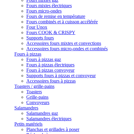
Fours mixtes gaz
Fours mixtes électriques
Fours micro-ondes
Fours de remise en température
Fours combinés et à cuisson accélérée
Four Unox
Fours COOK & CRISPY
Supports fours
Accessoires fours mixtes et convections
Accessoires fours micro-ondes et combinés
Fours à pizzas
Fours à pizzas gaz
Fours à pizzas électriques
Fours à pizzas convoyeur
Supports fours à pizzas et convoyeur
Accessoires fours à pizzas
Toasters / grille-pains
Toasters
Grille-pains
Convoyeurs
Salamandres
Salamandres gaz
Salamandres électriques
Petits matériels
Planchas et grillades à poser