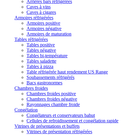
Arrières bars réfrigérées
Caves à vins
Caves à cigares
Armoires réfrigérées
Armoires positive
Armoires négative
Armoires de maturation
Tables réfrigérées
Tables positive
Tables négative
Tables bi-température
Tables saladette
Tables à pizza
Table réfrigérée haut rendement US Range
Soubassements réfrigérés
Bacs gastronormes
Chambres froides
Chambres froides positive
Chambres froides négative
Rayonnages chambre froide
Congélation
Congélateurs et conservateurs bahut
Cellules de refroidissement et congélation rapide
Vitrines de présentations et buffets
Vitrines de présentation réfrigérées