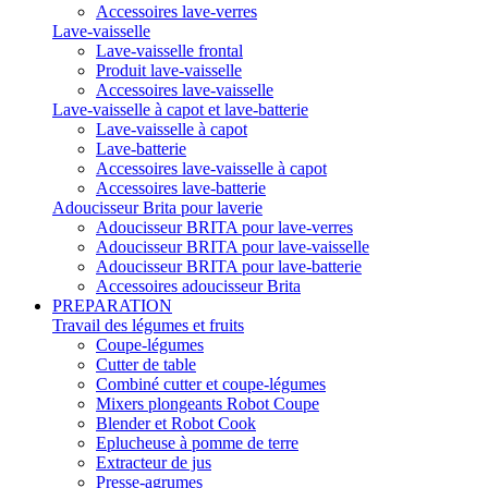
Accessoires lave-verres
Lave-vaisselle
Lave-vaisselle frontal
Produit lave-vaisselle
Accessoires lave-vaisselle
Lave-vaisselle à capot et lave-batterie
Lave-vaisselle à capot
Lave-batterie
Accessoires lave-vaisselle à capot
Accessoires lave-batterie
Adoucisseur Brita pour laverie
Adoucisseur BRITA pour lave-verres
Adoucisseur BRITA pour lave-vaisselle
Adoucisseur BRITA pour lave-batterie
Accessoires adoucisseur Brita
PREPARATION
Travail des légumes et fruits
Coupe-légumes
Cutter de table
Combiné cutter et coupe-légumes
Mixers plongeants Robot Coupe
Blender et Robot Cook
Eplucheuse à pomme de terre
Extracteur de jus
Presse-agrumes