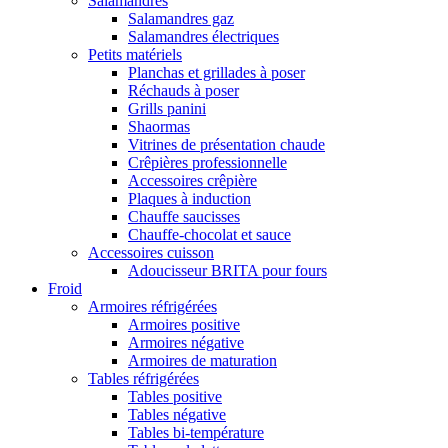
Salamandres
Salamandres gaz
Salamandres électriques
Petits matériels
Planchas et grillades à poser
Réchauds à poser
Grills panini
Shaormas
Vitrines de présentation chaude
Crêpières professionnelle
Accessoires crêpière
Plaques à induction
Chauffe saucisses
Chauffe-chocolat et sauce
Accessoires cuisson
Adoucisseur BRITA pour fours
Froid
Armoires réfrigérées
Armoires positive
Armoires négative
Armoires de maturation
Tables réfrigérées
Tables positive
Tables négative
Tables bi-température