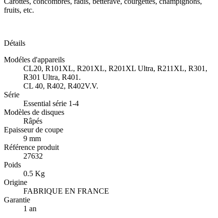
Carottes, concombres, radis, betterave, courgettes, champignons,
fruits, etc.
Détails
Modéles d'appareils
CL20, R101XL, R201XL, R201XL Ultra, R211XL, R301,
R301 Ultra, R401.
CL 40, R402, R402V.V.
Série
Essential série 1-4
Modèles de disques
Râpés
Epaisseur de coupe
9 mm
Référence produit
27632
Poids
0.5 Kg
Origine
FABRIQUE EN FRANCE
Garantie
1 an