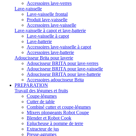
Accessoires lave-verres
Lave-vaisselle
Lave-vaisselle frontal
Produit lave-vaisselle
Accessoires lave-vaisselle
Lave-vaisselle à capot et lave-batterie
Lave-vaisselle à capot
Lave-batterie
Accessoires lave-vaisselle à capot
Accessoires lave-batterie
Adoucisseur Brita pour laverie
Adoucisseur BRITA pour lave-verres
Adoucisseur BRITA pour lave-vaisselle
Adoucisseur BRITA pour lave-batterie
Accessoires adoucisseur Brita
PREPARATION
Travail des légumes et fruits
Coupe-légumes
Cutter de table
Combiné cutter et coupe-légumes
Mixers plongeants Robot Coupe
Blender et Robot Cook
Eplucheuse à pomme de terre
Extracteur de jus
Presse-agrumes