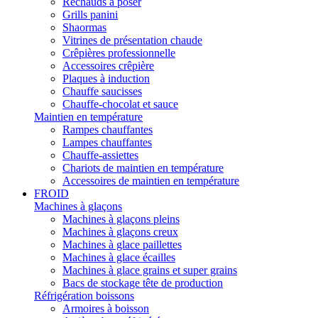
Réchauds à poser
Grills panini
Shaormas
Vitrines de présentation chaude
Crêpières professionnelle
Accessoires crêpière
Plaques à induction
Chauffe saucisses
Chauffe-chocolat et sauce
Maintien en température
Rampes chauffantes
Lampes chauffantes
Chauffe-assiettes
Chariots de maintien en température
Accessoires de maintien en température
FROID
Machines à glaçons
Machines à glaçons pleins
Machines à glaçons creux
Machines à glace paillettes
Machines à glace écailles
Machines à glace grains et super grains
Bacs de stockage tête de production
Réfrigération boissons
Armoires à boisson