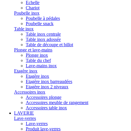
Echelle
Chariot
Poubelle inox
Poubelle à pédales
Poubelle snack
Table inox
Table inox centrale
Table inox adossée
Table de découpe et billot
Plonge et lave-mains
Plonge inox
Table du chef
Lave-mains inox
Etagère inox
Etagère inox
Etagère inox barreaudées
Etagère inox 2 niveaux
Accessoires inox
Accessoires plonge
Accessoires meuble de rangement
Accessoires table inox
LAVERIE
Lave-verres
Lave-verres
Produit lave-verres