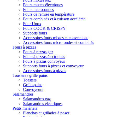
Fours mixtes gaz
Fours mixtes électriques
Fours micro-ondes
Fours de remise en température
Fours combinés et à cuisson accélérée
Four Unox
Fours COOK & CRISPY
Supports fours
Accessoires fours mixtes et convections
Accessoires fours micro-ondes et combinés
Fours à pizzas
Fours à pizzas gaz
Fours à pizzas électriques
Fours à pizzas convoyeur
Supports fours à pizzas et convoyeur
Accessoires fours à pizzas
Toasters / grille-pains
Toasters
Grille-pains
Convoyeurs
Salamandres
Salamandres gaz
Salamandres électriques
Petits matériels
Planchas et grillades à poser