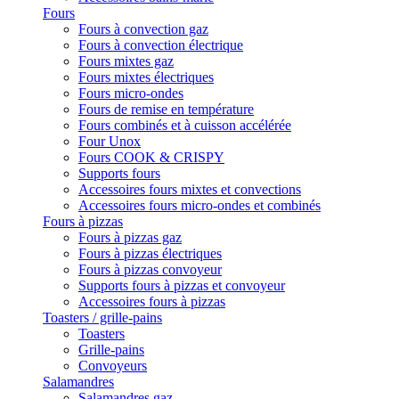
Fours
Fours à convection gaz
Fours à convection électrique
Fours mixtes gaz
Fours mixtes électriques
Fours micro-ondes
Fours de remise en température
Fours combinés et à cuisson accélérée
Four Unox
Fours COOK & CRISPY
Supports fours
Accessoires fours mixtes et convections
Accessoires fours micro-ondes et combinés
Fours à pizzas
Fours à pizzas gaz
Fours à pizzas électriques
Fours à pizzas convoyeur
Supports fours à pizzas et convoyeur
Accessoires fours à pizzas
Toasters / grille-pains
Toasters
Grille-pains
Convoyeurs
Salamandres
Salamandres gaz