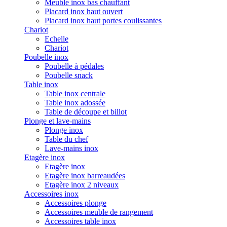
Meuble inox bas chauffant
Placard inox haut ouvert
Placard inox haut portes coulissantes
Chariot
Echelle
Chariot
Poubelle inox
Poubelle à pédales
Poubelle snack
Table inox
Table inox centrale
Table inox adossée
Table de découpe et billot
Plonge et lave-mains
Plonge inox
Table du chef
Lave-mains inox
Etagère inox
Etagère inox
Etagère inox barreaudées
Etagère inox 2 niveaux
Accessoires inox
Accessoires plonge
Accessoires meuble de rangement
Accessoires table inox