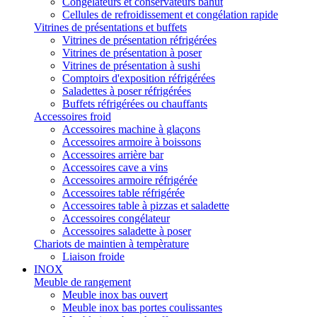
Congélateurs et conservateurs bahut
Cellules de refroidissement et congélation rapide
Vitrines de présentations et buffets
Vitrines de présentation réfrigérées
Vitrines de présentation à poser
Vitrines de présentation à sushi
Comptoirs d'exposition réfrigérées
Saladettes à poser réfrigérées
Buffets réfrigérées ou chauffants
Accessoires froid
Accessoires machine à glaçons
Accessoires armoire à boissons
Accessoires arrière bar
Accessoires cave a vins
Accessoires armoire réfrigérée
Accessoires table réfrigérée
Accessoires table à pizzas et saladette
Accessoires congélateur
Accessoires saladette à poser
Chariots de maintien à tempèrature
Liaison froide
INOX
Meuble de rangement
Meuble inox bas ouvert
Meuble inox bas portes coulissantes