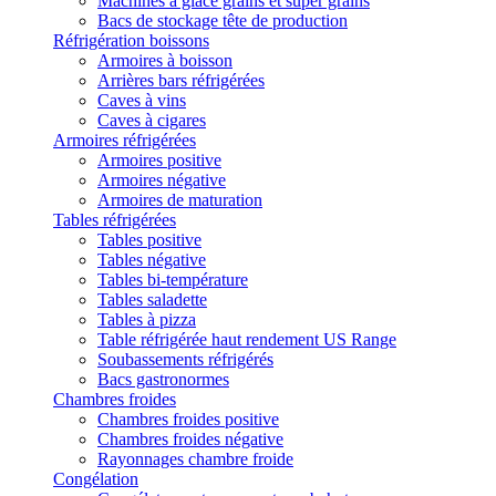
Machines à glace grains et super grains
Bacs de stockage tête de production
Réfrigération boissons
Armoires à boisson
Arrières bars réfrigérées
Caves à vins
Caves à cigares
Armoires réfrigérées
Armoires positive
Armoires négative
Armoires de maturation
Tables réfrigérées
Tables positive
Tables négative
Tables bi-température
Tables saladette
Tables à pizza
Table réfrigérée haut rendement US Range
Soubassements réfrigérés
Bacs gastronormes
Chambres froides
Chambres froides positive
Chambres froides négative
Rayonnages chambre froide
Congélation