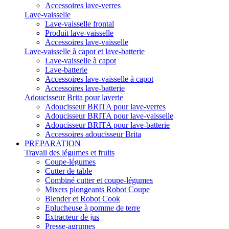
Accessoires lave-verres
Lave-vaisselle
Lave-vaisselle frontal
Produit lave-vaisselle
Accessoires lave-vaisselle
Lave-vaisselle à capot et lave-batterie
Lave-vaisselle à capot
Lave-batterie
Accessoires lave-vaisselle à capot
Accessoires lave-batterie
Adoucisseur Brita pour laverie
Adoucisseur BRITA pour lave-verres
Adoucisseur BRITA pour lave-vaisselle
Adoucisseur BRITA pour lave-batterie
Accessoires adoucisseur Brita
PREPARATION
Travail des légumes et fruits
Coupe-légumes
Cutter de table
Combiné cutter et coupe-légumes
Mixers plongeants Robot Coupe
Blender et Robot Cook
Eplucheuse à pomme de terre
Extracteur de jus
Presse-agrumes