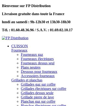
Bienvenue sur FP Distribution
Livraison gratuite dans toute la France
lundi au samedi : 9h-12h30 et 13h30-18h30
Tél. : 01.60.48.36.96 / S.A.V. : 01.69.02.10.17
CUISSON
Fourneaux
Fourneaux gaz
Fourneaux électriques
Fourneaux dessus seul
Plans neutres
Dessous pour fourneaux
Accessoires fourneaux
Grillades et planchas
Grillades gaz sur coffre
Grillades électriques sur coffre
Grillades dessus seule
Grillade pierre de lave
Planchas gaz sur coffre
Planchas électriques sur coffre