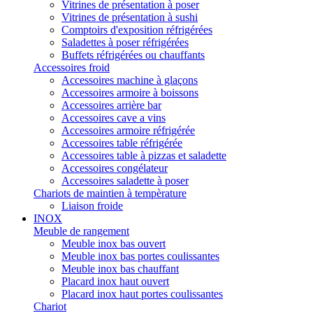
Vitrines de présentation à poser
Vitrines de présentation à sushi
Comptoirs d'exposition réfrigérées
Saladettes à poser réfrigérées
Buffets réfrigérées ou chauffants
Accessoires froid
Accessoires machine à glaçons
Accessoires armoire à boissons
Accessoires arrière bar
Accessoires cave a vins
Accessoires armoire réfrigérée
Accessoires table réfrigérée
Accessoires table à pizzas et saladette
Accessoires congélateur
Accessoires saladette à poser
Chariots de maintien à tempèrature
Liaison froide
INOX
Meuble de rangement
Meuble inox bas ouvert
Meuble inox bas portes coulissantes
Meuble inox bas chauffant
Placard inox haut ouvert
Placard inox haut portes coulissantes
Chariot