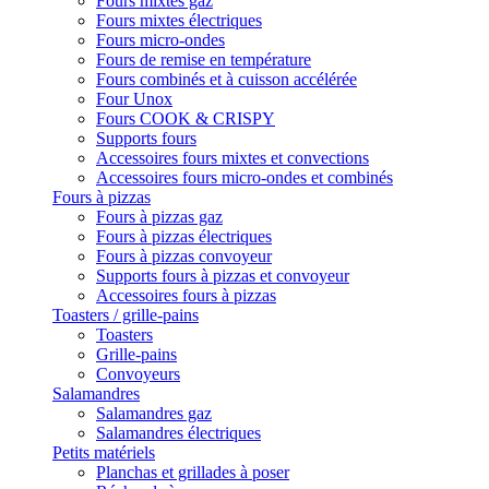
Fours mixtes gaz
Fours mixtes électriques
Fours micro-ondes
Fours de remise en température
Fours combinés et à cuisson accélérée
Four Unox
Fours COOK & CRISPY
Supports fours
Accessoires fours mixtes et convections
Accessoires fours micro-ondes et combinés
Fours à pizzas
Fours à pizzas gaz
Fours à pizzas électriques
Fours à pizzas convoyeur
Supports fours à pizzas et convoyeur
Accessoires fours à pizzas
Toasters / grille-pains
Toasters
Grille-pains
Convoyeurs
Salamandres
Salamandres gaz
Salamandres électriques
Petits matériels
Planchas et grillades à poser