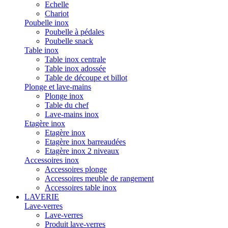
Echelle
Chariot
Poubelle inox
Poubelle à pédales
Poubelle snack
Table inox
Table inox centrale
Table inox adossée
Table de découpe et billot
Plonge et lave-mains
Plonge inox
Table du chef
Lave-mains inox
Etagère inox
Etagère inox
Etagère inox barreaudées
Etagère inox 2 niveaux
Accessoires inox
Accessoires plonge
Accessoires meuble de rangement
Accessoires table inox
LAVERIE
Lave-verres
Lave-verres
Produit lave-verres