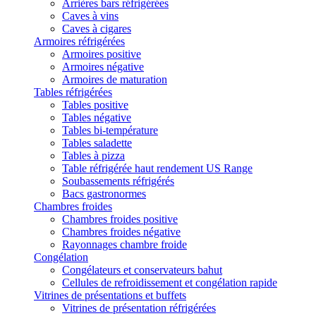
Arrières bars réfrigérées
Caves à vins
Caves à cigares
Armoires réfrigérées
Armoires positive
Armoires négative
Armoires de maturation
Tables réfrigérées
Tables positive
Tables négative
Tables bi-température
Tables saladette
Tables à pizza
Table réfrigérée haut rendement US Range
Soubassements réfrigérés
Bacs gastronormes
Chambres froides
Chambres froides positive
Chambres froides négative
Rayonnages chambre froide
Congélation
Congélateurs et conservateurs bahut
Cellules de refroidissement et congélation rapide
Vitrines de présentations et buffets
Vitrines de présentation réfrigérées