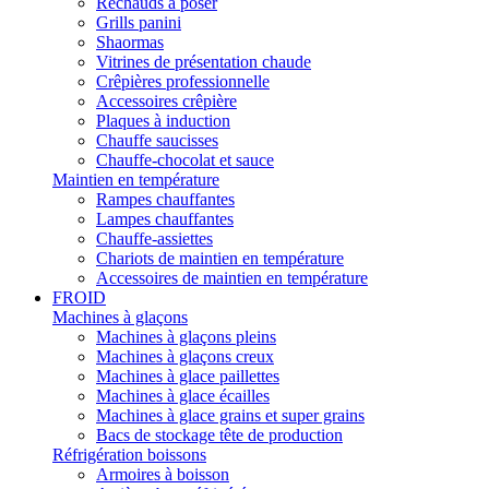
Réchauds à poser
Grills panini
Shaormas
Vitrines de présentation chaude
Crêpières professionnelle
Accessoires crêpière
Plaques à induction
Chauffe saucisses
Chauffe-chocolat et sauce
Maintien en température
Rampes chauffantes
Lampes chauffantes
Chauffe-assiettes
Chariots de maintien en température
Accessoires de maintien en température
FROID
Machines à glaçons
Machines à glaçons pleins
Machines à glaçons creux
Machines à glace paillettes
Machines à glace écailles
Machines à glace grains et super grains
Bacs de stockage tête de production
Réfrigération boissons
Armoires à boisson