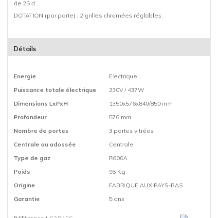
de 25 cl.
DOTATION (par porte) : 2 grilles chromées réglables.
Détails
Energie
Electrique
Puissance totale électrique
230V / 437W
Dimensions LxPxH
1350x576x840/850 mm
Profondeur
576 mm
Nombre de portes
3 portes vitrées
Centrale ou adossée
Centrale
Type de gaz
R600A
Poids
95 Kg
Origine
FABRIQUE AUX PAYS-BAS
Garantie
5 ans