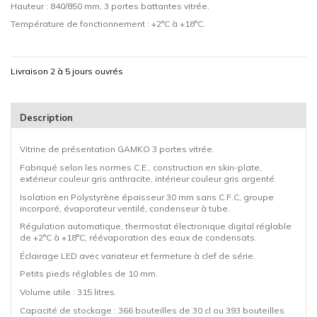
Hauteur : 840/850 mm, 3 portes battantes vitrée.
Température de fonctionnement : +2°C à +18°C.
Livraison 2 à 5 jours ouvrés
Description
Vitrine de présentation GAMKO 3 portes vitrée.
Fabriqué selon les normes C.E., construction en skin-plate,
extérieur couleur gris anthracite, intérieur couleur gris argenté.
Isolation en Polystyrène épaisseur 30 mm sans C.F.C, groupe
incorporé, évaporateur ventilé, condenseur à tube.
Régulation automatique, thermostat électronique digital réglable
de +2°C à +18°C, réévaporation des eaux de condensats.
Éclairage LED avec variateur et fermeture à clef de série.
Petits pieds réglables de 10 mm.
Volume utile : 315 litres.
Capacité de stockage : 366 bouteilles de 30 cl ou 393 bouteilles