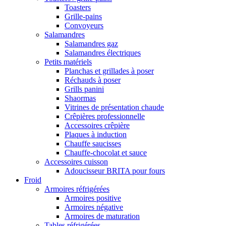
Toasters
Grille-pains
Convoyeurs
Salamandres
Salamandres gaz
Salamandres électriques
Petits matériels
Planchas et grillades à poser
Réchauds à poser
Grills panini
Shaormas
Vitrines de présentation chaude
Crêpières professionnelle
Accessoires crêpière
Plaques à induction
Chauffe saucisses
Chauffe-chocolat et sauce
Accessoires cuisson
Adoucisseur BRITA pour fours
Froid
Armoires réfrigérées
Armoires positive
Armoires négative
Armoires de maturation
Tables réfrigérées