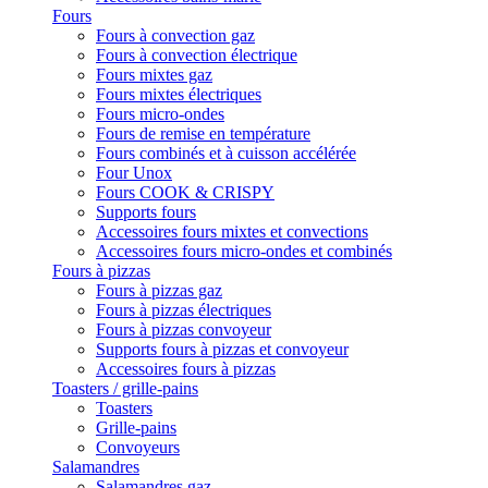
Fours
Fours à convection gaz
Fours à convection électrique
Fours mixtes gaz
Fours mixtes électriques
Fours micro-ondes
Fours de remise en température
Fours combinés et à cuisson accélérée
Four Unox
Fours COOK & CRISPY
Supports fours
Accessoires fours mixtes et convections
Accessoires fours micro-ondes et combinés
Fours à pizzas
Fours à pizzas gaz
Fours à pizzas électriques
Fours à pizzas convoyeur
Supports fours à pizzas et convoyeur
Accessoires fours à pizzas
Toasters / grille-pains
Toasters
Grille-pains
Convoyeurs
Salamandres
Salamandres gaz