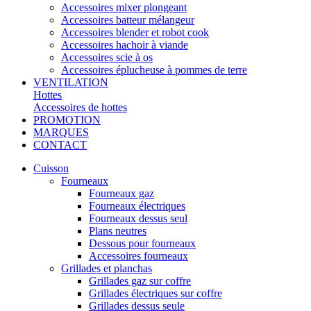
Accessoires mixer plongeant
Accessoires batteur mélangeur
Accessoires blender et robot cook
Accessoires hachoir à viande
Accessoires scie à os
Accessoires éplucheuse à pommes de terre
VENTILATION
Hottes
Accessoires de hottes
PROMOTION
MARQUES
CONTACT
Cuisson
Fourneaux
Fourneaux gaz
Fourneaux électriques
Fourneaux dessus seul
Plans neutres
Dessous pour fourneaux
Accessoires fourneaux
Grillades et planchas
Grillades gaz sur coffre
Grillades électriques sur coffre
Grillades dessus seule