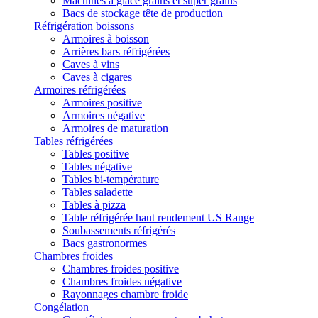
Machines à glace grains et super grains
Bacs de stockage tête de production
Réfrigération boissons
Armoires à boisson
Arrières bars réfrigérées
Caves à vins
Caves à cigares
Armoires réfrigérées
Armoires positive
Armoires négative
Armoires de maturation
Tables réfrigérées
Tables positive
Tables négative
Tables bi-température
Tables saladette
Tables à pizza
Table réfrigérée haut rendement US Range
Soubassements réfrigérés
Bacs gastronormes
Chambres froides
Chambres froides positive
Chambres froides négative
Rayonnages chambre froide
Congélation