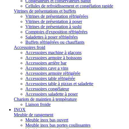
Congélateurs et conservateurs bahut
Cellules de refroidissement et congélation rapide
Vitrines de présentations et buffets
Vitrines de présentation réfrigérées
Vitrines de présentation à poser
Vitrines de présentation à sushi
Comptoirs d'exposition réfrigérées
Saladettes à poser réfrigérées
Buffets réfrigérées ou chauffants
Accessoires froid
Accessoires machine à glaçons
Accessoires armoire à boissons
Accessoires arrière bar
Accessoires cave a vins
Accessoires armoire réfrigérée
Accessoires table réfrigérée
Accessoires table à pizzas et saladette
Accessoires congélateur
Accessoires saladette à poser
Chariots de maintien à tempèrature
Liaison froide
INOX
Meuble de rangement
Meuble inox bas ouvert
Meuble inox bas portes coulissantes