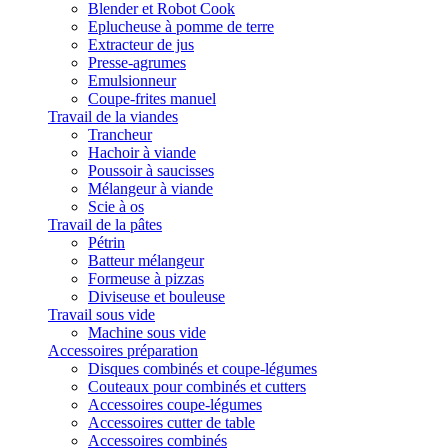
Blender et Robot Cook
Eplucheuse à pomme de terre
Extracteur de jus
Presse-agrumes
Emulsionneur
Coupe-frites manuel
Travail de la viandes
Trancheur
Hachoir à viande
Poussoir à saucisses
Mélangeur à viande
Scie à os
Travail de la pâtes
Pétrin
Batteur mélangeur
Formeuse à pizzas
Diviseuse et bouleuse
Travail sous vide
Machine sous vide
Accessoires préparation
Disques combinés et coupe-légumes
Couteaux pour combinés et cutters
Accessoires coupe-légumes
Accessoires cutter de table
Accessoires combinés