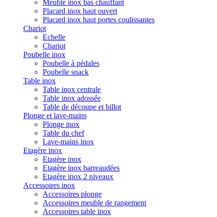
Meuble inox bas chauffant
Placard inox haut ouvert
Placard inox haut portes coulissantes
Chariot
Echelle
Chariot
Poubelle inox
Poubelle à pédales
Poubelle snack
Table inox
Table inox centrale
Table inox adossée
Table de découpe et billot
Plonge et lave-mains
Plonge inox
Table du chef
Lave-mains inox
Etagère inox
Etagère inox
Etagère inox barreaudées
Etagère inox 2 niveaux
Accessoires inox
Accessoires plonge
Accessoires meuble de rangement
Accessoires table inox