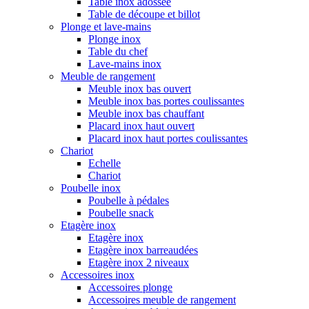
Table inox adossée
Table de découpe et billot
Plonge et lave-mains
Plonge inox
Table du chef
Lave-mains inox
Meuble de rangement
Meuble inox bas ouvert
Meuble inox bas portes coulissantes
Meuble inox bas chauffant
Placard inox haut ouvert
Placard inox haut portes coulissantes
Chariot
Echelle
Chariot
Poubelle inox
Poubelle à pédales
Poubelle snack
Etagère inox
Etagère inox
Etagère inox barreaudées
Etagère inox 2 niveaux
Accessoires inox
Accessoires plonge
Accessoires meuble de rangement