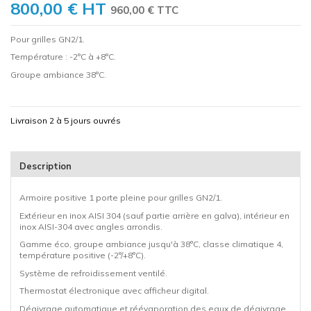
800,00 €
HT
960,00 € TTC
Pour grilles GN2/1.
Température : -2°C à +8°C.
Groupe ambiance 38°C.
Livraison 2 à 5 jours ouvrés
Description
Armoire positive 1 porte pleine pour grilles GN2/1.
Extérieur en inox AISI 304 (sauf partie arrière en galva), intérieur en
inox AISI-304 avec angles arrondis.
Gamme éco, groupe ambiance jusqu'à 38°C, classe climatique 4,
température positive (-2°/+8°C).
Système de refroidissement ventilé.
Thermostat électronique avec afficheur digital.
Dégivrage automatique et réévaporation des eaux de dégivrage.