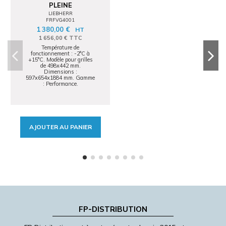
PLEINE
LIEBHERR
FRFVG4001
1 380,00 €
HT
1 656,00 € TTC
Température de
fonctionnement : -2°C à
+15°C. Modèle pour grilles
de 498x442 mm.
Dimensions :
597x654x1884 mm. Gamme
: Performance.
AJOUTER AU PANIER
FP-DISTRIBUTION