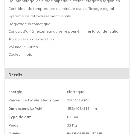
Double vitrage, éclairage supérieur interne, étagères réglables.
Contrôleur de température numérique avec affichage digital.
Système de refroidissement ventilé.
Dégivrage automatique.
Conduit d'air à l'extérieur du verre pour éliminer la condensation.
Trois niveaux d'exposition.
Volume : 58 litres.
Couleur : noir.
Détails
Energie
Electrique
Puissance totale électrique
230V / 190W
Dimensions LxPxH
452x406x816 mm
Type de gaz
R134A
Poids
32 Kg
Origine
FABRIQUE EN ITALIE