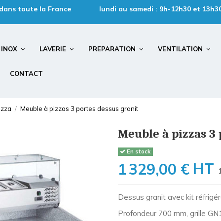
 dans toute la France
lundi au samedi : 9h-12h30 et 13h3
INOX
LAVERIE
PREPARATION
VENTILATION
CONTACT
izza
Meuble à pizzas 3 portes dessus granit
Meuble à pizzas 3 
En stock
HT
1 329,00 €
Dessus granit avec kit réfrig
Profondeur 700 mm, grille GN1