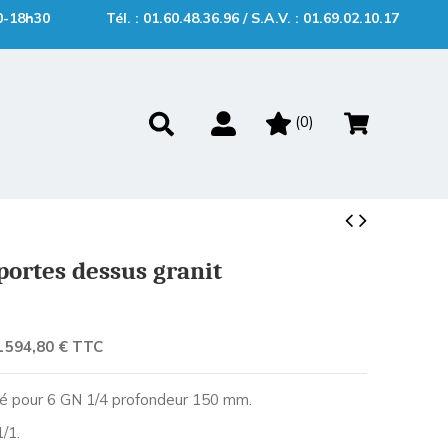
0-18h30
Tél. : 01.60.48.36.96 / S.A.V. : 01.69.02.10.17
(
0
)
portes dessus granit
1 594,80 € TTC
éré pour 6 GN 1/4 profondeur 150 mm.
/1.