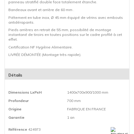
panneau stratifié double face totalement étanche.
Bandeaux avant et arrière de 60 mm .
Piétement en tube inox, Ø 45 mm équipé de vérins avec embouts
antidérapants.
Pieds arrières en retrait de 55 mm, possibilité de montage
instantané de tiroirs en toutes positions sur le cadre profilé à cet
effet.
Certification NF Hygiène Alimentaire.
LIVRÉE DÉMONTÉE (Montage très rapide).
Détails
Dimensions LxPxH
1400x700x900/1000 mm
Profondeur
700 mm
Origine
FABRIQUE EN FRANCE
Garantie
1 an
Référence
424973