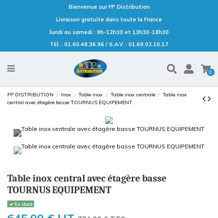
Bienvenue sur FP Distribution
Livraison gratuite dans toute la France
lundi au samedi : 9h-12h30 et 13h30-18h30
Tél. : 01.60.48.36.96 / S.A.V. : 01.69.02.10.17
0
FP DISTRIBUTION
Inox
Table inox
Table inox centrale
Table inox
central avec étagère basse TOURNUS EQUIPEMENT
Table inox central avec étagère basse
TOURNUS EQUIPEMENT
En stock
645,00 €
HT