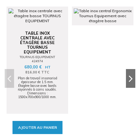
TABLE INOX
CENTRALE AVEC
ÉTAGÈRE BASSE
TOURNUS
EQUIPEMENT
TOURNUS EQUIPEMENT
424974
680,00 €
HT
816,00 € TTC
Plan de travail insonorisé
épaisseur de 1.5 mm.
Étagère basse avec bords
rayonnés à coins soudés.
Dimensions :
1500x700x900/1000 mm.
AJOUTER AU PANIER