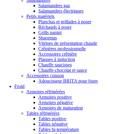
Salamandres
Salamandres gaz
Salamandres électriques
Petits matériels
Planchas et grillades à poser
Réchauds à poser
Grills panini
Shaormas
Vitrines de présentation chaude
Crêpières professionnelle
Accessoires crêpière
Plaques à induction
Chauffe saucisses
Chauffe-chocolat et sauce
Accessoires cuisson
Adoucisseur BRITA pour fours
Froid
Armoires réfrigérées
Armoires positive
Armoires négative
Armoires de maturation
Tables réfrigérées
Tables positive
Tables négative
Tables bi-température