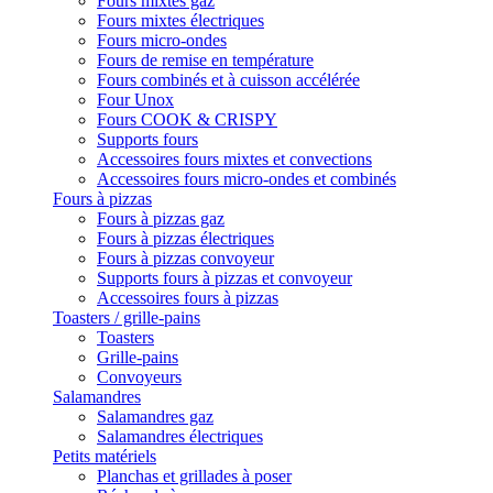
Fours mixtes gaz
Fours mixtes électriques
Fours micro-ondes
Fours de remise en température
Fours combinés et à cuisson accélérée
Four Unox
Fours COOK & CRISPY
Supports fours
Accessoires fours mixtes et convections
Accessoires fours micro-ondes et combinés
Fours à pizzas
Fours à pizzas gaz
Fours à pizzas électriques
Fours à pizzas convoyeur
Supports fours à pizzas et convoyeur
Accessoires fours à pizzas
Toasters / grille-pains
Toasters
Grille-pains
Convoyeurs
Salamandres
Salamandres gaz
Salamandres électriques
Petits matériels
Planchas et grillades à poser