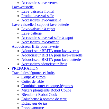
Accessoires lave-verres
Lave-vaisselle
Lave-vaisselle frontal
Produit lave-vaisselle
Accessoires lave-vaisselle
Lave-vaisselle à capot et lave-batterie
Lave-vaisselle à capot
Lave-batterie
Accessoires lave-vaisselle à capot
Accessoires lave-batterie
Adoucisseur Brita pour laverie
Adoucisseur BRITA pour lave-verres
Adoucisseur BRITA pour lave-vaisselle
Adoucisseur BRITA pour lave-batterie
Accessoires adoucisseur Brita
PREPARATION
Travail des légumes et fruits
Coupe-légumes
Cutter de table
Combiné cutter et coupe-légumes
Mixers plongeants Robot Coupe
Blender et Robot Cook
Eplucheuse à pomme de terre
Extracteur de jus
Presse-agrumes