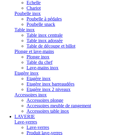
Echelle
Chariot
Poubelle inox
Poubelle à pédales
Poubelle snack
Table inox
Table inox centrale
Table inox adossée
Table de découpe et billot
Plonge et lave-mains
Plonge inox
Table du chef
Lave-mains inox
Etagère inox
Etagère inox
Etagère inox barreaudées
Etagère inox 2 niveaux
Accessoires inox
Accessoires plonge
Accessoires meuble de rangement
Accessoires table inox
LAVERIE
Lave-verres
Lave-verres
Produit lave-verres