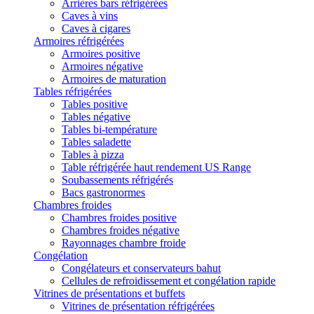
Arrières bars réfrigérées
Caves à vins
Caves à cigares
Armoires réfrigérées
Armoires positive
Armoires négative
Armoires de maturation
Tables réfrigérées
Tables positive
Tables négative
Tables bi-température
Tables saladette
Tables à pizza
Table réfrigérée haut rendement US Range
Soubassements réfrigérés
Bacs gastronormes
Chambres froides
Chambres froides positive
Chambres froides négative
Rayonnages chambre froide
Congélation
Congélateurs et conservateurs bahut
Cellules de refroidissement et congélation rapide
Vitrines de présentations et buffets
Vitrines de présentation réfrigérées