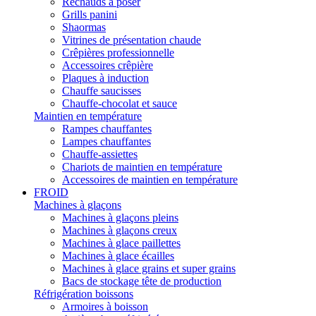
Réchauds à poser
Grills panini
Shaormas
Vitrines de présentation chaude
Crêpières professionnelle
Accessoires crêpière
Plaques à induction
Chauffe saucisses
Chauffe-chocolat et sauce
Maintien en température
Rampes chauffantes
Lampes chauffantes
Chauffe-assiettes
Chariots de maintien en température
Accessoires de maintien en température
FROID
Machines à glaçons
Machines à glaçons pleins
Machines à glaçons creux
Machines à glace paillettes
Machines à glace écailles
Machines à glace grains et super grains
Bacs de stockage tête de production
Réfrigération boissons
Armoires à boisson