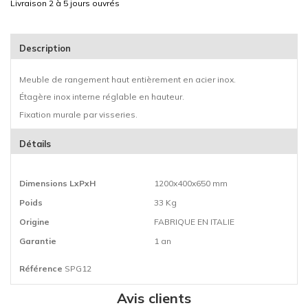
Livraison 2 à 5 jours ouvrés
Description
Meuble de rangement haut entièrement en acier inox.
Étagère inox interne réglable en hauteur.
Fixation murale par visseries.
Détails
Dimensions LxPxH
1200x400x650 mm
Poids
33 Kg
Origine
FABRIQUE EN ITALIE
Garantie
1 an
Référence
SPG12
Avis clients