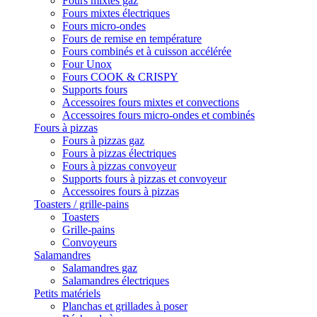
Fours mixtes gaz
Fours mixtes électriques
Fours micro-ondes
Fours de remise en température
Fours combinés et à cuisson accélérée
Four Unox
Fours COOK & CRISPY
Supports fours
Accessoires fours mixtes et convections
Accessoires fours micro-ondes et combinés
Fours à pizzas
Fours à pizzas gaz
Fours à pizzas électriques
Fours à pizzas convoyeur
Supports fours à pizzas et convoyeur
Accessoires fours à pizzas
Toasters / grille-pains
Toasters
Grille-pains
Convoyeurs
Salamandres
Salamandres gaz
Salamandres électriques
Petits matériels
Planchas et grillades à poser