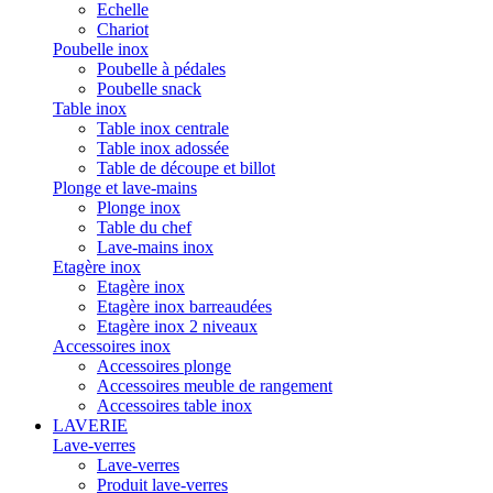
Echelle
Chariot
Poubelle inox
Poubelle à pédales
Poubelle snack
Table inox
Table inox centrale
Table inox adossée
Table de découpe et billot
Plonge et lave-mains
Plonge inox
Table du chef
Lave-mains inox
Etagère inox
Etagère inox
Etagère inox barreaudées
Etagère inox 2 niveaux
Accessoires inox
Accessoires plonge
Accessoires meuble de rangement
Accessoires table inox
LAVERIE
Lave-verres
Lave-verres
Produit lave-verres