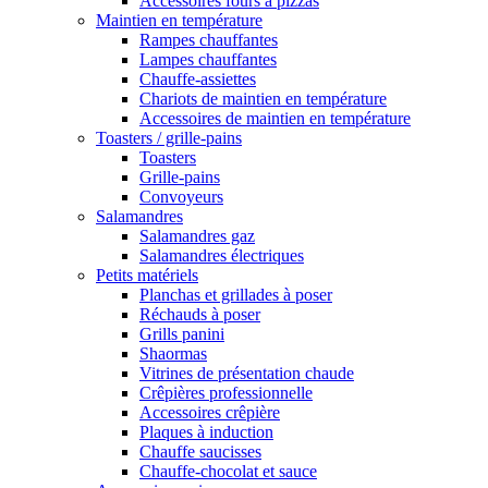
Accessoires fours à pizzas
Maintien en température
Rampes chauffantes
Lampes chauffantes
Chauffe-assiettes
Chariots de maintien en température
Accessoires de maintien en température
Toasters / grille-pains
Toasters
Grille-pains
Convoyeurs
Salamandres
Salamandres gaz
Salamandres électriques
Petits matériels
Planchas et grillades à poser
Réchauds à poser
Grills panini
Shaormas
Vitrines de présentation chaude
Crêpières professionnelle
Accessoires crêpière
Plaques à induction
Chauffe saucisses
Chauffe-chocolat et sauce