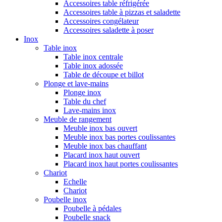
Accessoires table réfrigérée
Accessoires table à pizzas et saladette
Accessoires congélateur
Accessoires saladette à poser
Inox
Table inox
Table inox centrale
Table inox adossée
Table de découpe et billot
Plonge et lave-mains
Plonge inox
Table du chef
Lave-mains inox
Meuble de rangement
Meuble inox bas ouvert
Meuble inox bas portes coulissantes
Meuble inox bas chauffant
Placard inox haut ouvert
Placard inox haut portes coulissantes
Chariot
Echelle
Chariot
Poubelle inox
Poubelle à pédales
Poubelle snack