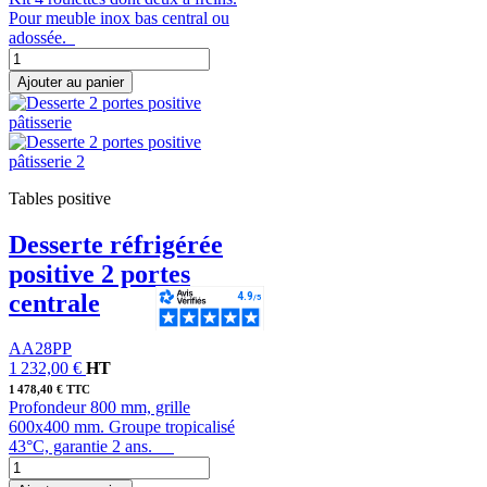
Pour meuble inox bas central ou
adossée.
Ajouter au panier
Tables positive
Desserte réfrigérée
positive 2 portes
centrale
AA28PP
1 232,00 €
HT
1 478,40 € TTC
Profondeur 800 mm, grille
600x400 mm. Groupe tropicalisé
43°C, garantie 2 ans.