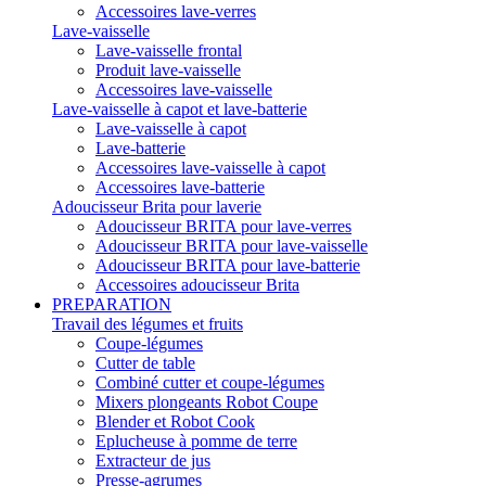
Accessoires lave-verres
Lave-vaisselle
Lave-vaisselle frontal
Produit lave-vaisselle
Accessoires lave-vaisselle
Lave-vaisselle à capot et lave-batterie
Lave-vaisselle à capot
Lave-batterie
Accessoires lave-vaisselle à capot
Accessoires lave-batterie
Adoucisseur Brita pour laverie
Adoucisseur BRITA pour lave-verres
Adoucisseur BRITA pour lave-vaisselle
Adoucisseur BRITA pour lave-batterie
Accessoires adoucisseur Brita
PREPARATION
Travail des légumes et fruits
Coupe-légumes
Cutter de table
Combiné cutter et coupe-légumes
Mixers plongeants Robot Coupe
Blender et Robot Cook
Eplucheuse à pomme de terre
Extracteur de jus
Presse-agrumes