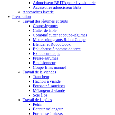
Adoucisseur BRITA pour lave-batterie
Accessoires adoucisseur Brita
Accessoires laverie
Préparation
Travail des légumes et fruits
Coupe-légumes
Cutter de table
Combiné cutter et coupe-légumes
Mixers plongeants Robot Coupe
Blender et Robot Cook
Eplucheuse à pomme de terre
Extracteur de jus
Presse-agrumes
Emulsionneur
Coupe-frites manuel
Travail de la viandes
Trancheur
Hachoir à viande
Poussoir à saucisses
Mélangeur à viande
Scie à os
Travail de la pâtes
Pétrin
Batteur mélangeur
Formeuse à pizzas