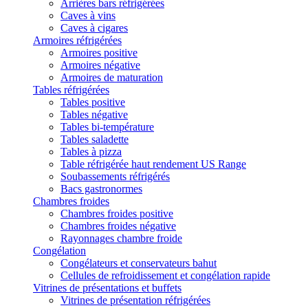
Arrières bars réfrigérées
Caves à vins
Caves à cigares
Armoires réfrigérées
Armoires positive
Armoires négative
Armoires de maturation
Tables réfrigérées
Tables positive
Tables négative
Tables bi-température
Tables saladette
Tables à pizza
Table réfrigérée haut rendement US Range
Soubassements réfrigérés
Bacs gastronormes
Chambres froides
Chambres froides positive
Chambres froides négative
Rayonnages chambre froide
Congélation
Congélateurs et conservateurs bahut
Cellules de refroidissement et congélation rapide
Vitrines de présentations et buffets
Vitrines de présentation réfrigérées