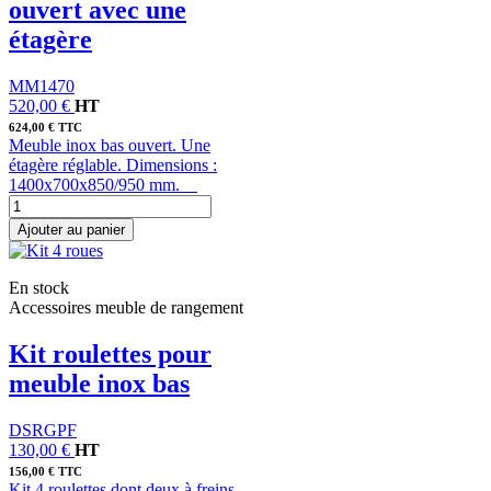
ouvert avec une
étagère
MM1470
520,00 €
HT
624,00 € TTC
Meuble inox bas ouvert. Une
étagère réglable. Dimensions :
1400x700x850/950 mm.
Ajouter au panier
En stock
Accessoires meuble de rangement
Kit roulettes pour
meuble inox bas
DSRGPF
130,00 €
HT
156,00 € TTC
Kit 4 roulettes dont deux à freins.