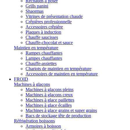
Réchauds à poser
Grills panini
Shaormas
Vitrines de présentation chaude
Crêpières professionnelle
Accessoires crêpière
Plaques à induction
Chauffe saucisses
Chauffe-chocolat et sauce
Maintien en température
Rampes chauffantes
Lampes chauffantes
Chauffe-assiettes
Chariots de maintien en température
Accessoires de maintien en température
FROID
Machines à glaçons
Machines à glaçons pleins
Machines à glaçons creux
Machines à glace paillettes
Machines à glace écailles
Machines à glace grains et super grains
Bacs de stockage tête de production
Réfrigération boissons
Armoires à boisson