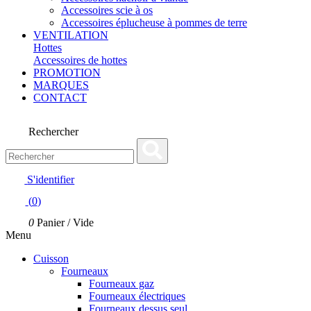
Accessoires scie à os
Accessoires éplucheuse à pommes de terre
VENTILATION
Hottes
Accessoires de hottes
PROMOTION
MARQUES
CONTACT
Rechercher
S'identifier
(
0
)
0
Panier
/
Vide
Menu
Cuisson
Fourneaux
Fourneaux gaz
Fourneaux électriques
Fourneaux dessus seul