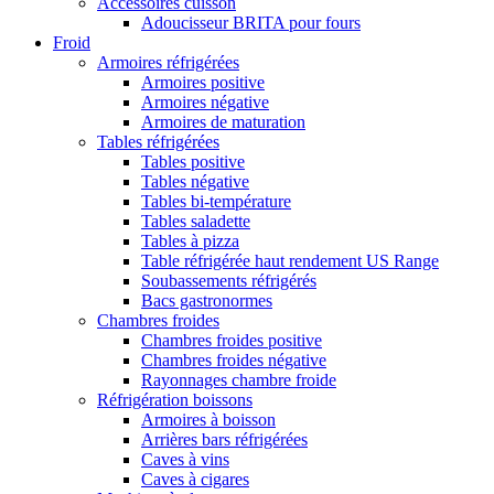
Accessoires cuisson
Adoucisseur BRITA pour fours
Froid
Armoires réfrigérées
Armoires positive
Armoires négative
Armoires de maturation
Tables réfrigérées
Tables positive
Tables négative
Tables bi-température
Tables saladette
Tables à pizza
Table réfrigérée haut rendement US Range
Soubassements réfrigérés
Bacs gastronormes
Chambres froides
Chambres froides positive
Chambres froides négative
Rayonnages chambre froide
Réfrigération boissons
Armoires à boisson
Arrières bars réfrigérées
Caves à vins
Caves à cigares