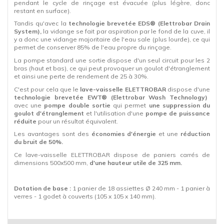
pendant le cycle de rinçage est évacuée (plus légère, donc
restant en surface).
Tandis qu'avec la
technologie brevetée EDS® (Elettrobar Drain
System),
la vidange se fait par aspiration par le fond de la cuve, il
y a donc une vidange majoritaire de l'eau sale (plus lourde), ce qui
permet de conserver 85% de l'eau propre du rinçage.
La pompe standard une sortie dispose d'un seul circuit pour les 2
bras (haut et bas), ce qui peut provoquer un goulot d'étranglement
et ainsi une perte de rendement de 25 à 30%.
C'est pour cela que le
lave-vaisselle
ELETTROBAR
dispose d'une
technologie brevetée EWT® (Elettrobar Wash Technology)
avec une
p
ompe double sortie
qui permet
une suppression du
goulot d'étranglement
et l'utilisation d'une
pompe de puissance
réduite
pour un
résultat équivalent.
Les avantages sont des
économies d'énergie
et une
réduction
du bruit de 50%.
Ce lave-vaisselle ELETTROBAR dispose de paniers carrés de
dimensions 500x500 mm,
d'une hauteur utile de 325 mm.
Dotation de base :
1 panier de 18 assiettes Ø 240 mm - 1 panier à
verres - 1 godet à couverts (105 x 105 x 140 mm).