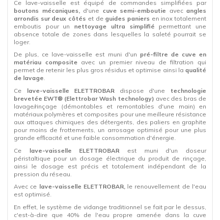
Ce lave-vaisselle est équipé de commandes simplifiées par
boutons mécaniques,
d'une
cuve semi-emboutie
avec
angles
arrondis sur deux côtés
et de
guides paniers
en inox totalement
emboutis pour un
nettoyage ultra simplifié
permettant une
absence totale de zones dans lesquelles la saleté pourrait se
loger.
De plus, ce lave-vaisselle est muni d'un
pré-filtre de cuve en
matériau composite
avec un premier niveau de filtration qui
permet de retenir les plus gros résidus et optimise ainsi la
qualité
de lavage
.
Ce
lave-vaisselle
ELETTROBAR
dispose d'une
technologie
brevetée EWT® (Elettrobar Wash technology)
avec des bras de
lavage/rinçage (démontables et remontables d'une main) en
matériaux polymères et composites pour une meilleure résistance
aux attaques chimiques des détergents, des paliers en graphite
pour moins de frottements, un arrosage optimisé pour une plus
grande efﬁcacité et une faible consommation d'énergie.
Ce
lave-vaisselle
ELETTROBAR
est muni d'un doseur
péristaltique pour un dosage électrique du produit de rinçage,
ainsi le dosage est précis et totalement indépendant de la
pression du réseau.
Avec ce
lave-vaisselle
ELETTROBAR
,
le renouvellement de l'eau
est optimisé.
En effet, le système de vidange traditionnel se fait par le dessus,
c'est-à-dire que 40% de l'eau propre amenée dans la cuve