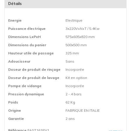
Détails
Energie
Electrique
Puissance électrique
3x220V+N+T / 5.4Kw
Dimensions LxPxH
575x605x820 mm
Dimensions du panier
500x500 mm
Hauteur utile de passage
325 mm
Adoucisseur
Sans
Doseur de produit de rinçage
Incorporée
Doseur de produit de lavage
Kit en option
Pompe de vidange
Incorporée
Pression dynamique
2 - 4 bars
Poids
62 Kg
Origine
FABRIQUE EN ITALIE
Garantie
2 ans
Référence
FAST161PV1