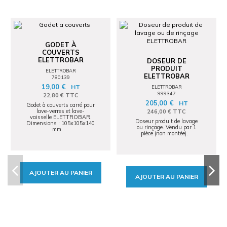
GODET À
COUVERTS
ELETTROBAR
DOSEUR DE
PRODUIT
ELETTROBAR
ELETTROBAR
780139
19,00 €
HT
ELETTROBAR
999347
22,80 € TTC
205,00 €
HT
Godet à couverts carré pour
lave-verres et lave-
246,00 € TTC
vaisselle ELETTROBAR.
Doseur produit de lavage
Dimensions : 105x105x140
ou rinçage. Vendu par 1
mm.
pièce (non montée).
AJOUTER AU PANIER
AJOUTER AU PANIER