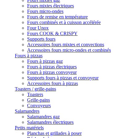
Fours mixtes gaz
Fours mixtes électriques
Fours micro-ondes
Fours de remise en température
Fours combinés et à cuisson accélérée
Four Unox
Fours COOK & CRISPY
Supports fours
Accessoires fours mixtes et convections
Accessoires fours micro-ondes et combinés
Fours à pizzas
Fours à pizzas gaz
Fours à pizzas électriques
Fours à pizzas convoyeur
Supports fours à pizzas et convoyeur
Accessoires fours à pizzas
Toasters / grille-pains
Toasters
Grille-pains
Convoyeurs
Salamandres
Salamandres gaz
Salamandres électriques
Petits matériels
Planchas et grillades à poser