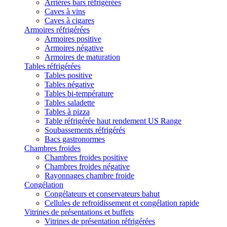
Arrières bars réfrigérées
Caves à vins
Caves à cigares
Armoires réfrigérées
Armoires positive
Armoires négative
Armoires de maturation
Tables réfrigérées
Tables positive
Tables négative
Tables bi-température
Tables saladette
Tables à pizza
Table réfrigérée haut rendement US Range
Soubassements réfrigérés
Bacs gastronormes
Chambres froides
Chambres froides positive
Chambres froides négative
Rayonnages chambre froide
Congélation
Congélateurs et conservateurs bahut
Cellules de refroidissement et congélation rapide
Vitrines de présentations et buffets
Vitrines de présentation réfrigérées