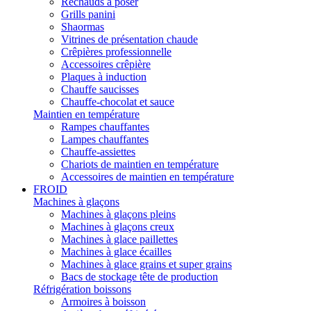
Réchauds à poser
Grills panini
Shaormas
Vitrines de présentation chaude
Crêpières professionnelle
Accessoires crêpière
Plaques à induction
Chauffe saucisses
Chauffe-chocolat et sauce
Maintien en température
Rampes chauffantes
Lampes chauffantes
Chauffe-assiettes
Chariots de maintien en température
Accessoires de maintien en température
FROID
Machines à glaçons
Machines à glaçons pleins
Machines à glaçons creux
Machines à glace paillettes
Machines à glace écailles
Machines à glace grains et super grains
Bacs de stockage tête de production
Réfrigération boissons
Armoires à boisson