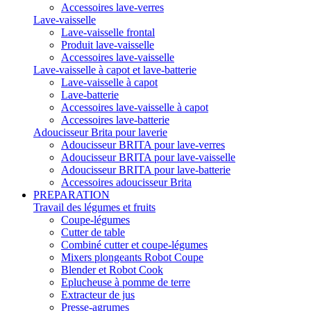
Accessoires lave-verres
Lave-vaisselle
Lave-vaisselle frontal
Produit lave-vaisselle
Accessoires lave-vaisselle
Lave-vaisselle à capot et lave-batterie
Lave-vaisselle à capot
Lave-batterie
Accessoires lave-vaisselle à capot
Accessoires lave-batterie
Adoucisseur Brita pour laverie
Adoucisseur BRITA pour lave-verres
Adoucisseur BRITA pour lave-vaisselle
Adoucisseur BRITA pour lave-batterie
Accessoires adoucisseur Brita
PREPARATION
Travail des légumes et fruits
Coupe-légumes
Cutter de table
Combiné cutter et coupe-légumes
Mixers plongeants Robot Coupe
Blender et Robot Cook
Eplucheuse à pomme de terre
Extracteur de jus
Presse-agrumes