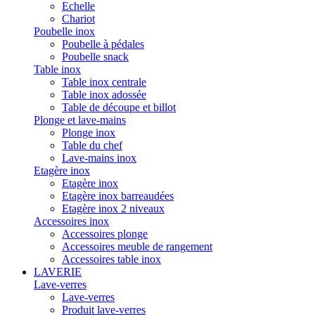
Echelle
Chariot
Poubelle inox
Poubelle à pédales
Poubelle snack
Table inox
Table inox centrale
Table inox adossée
Table de découpe et billot
Plonge et lave-mains
Plonge inox
Table du chef
Lave-mains inox
Etagère inox
Etagère inox
Etagère inox barreaudées
Etagère inox 2 niveaux
Accessoires inox
Accessoires plonge
Accessoires meuble de rangement
Accessoires table inox
LAVERIE
Lave-verres
Lave-verres
Produit lave-verres