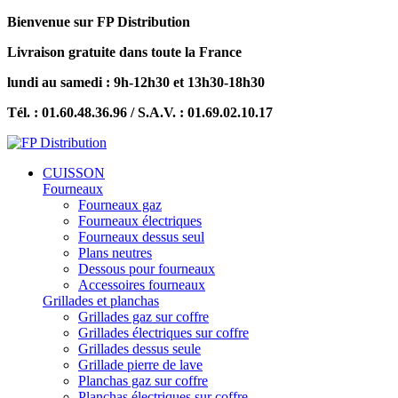
Bienvenue sur FP Distribution
Livraison gratuite dans toute la France
lundi au samedi : 9h-12h30 et 13h30-18h30
Tél. : 01.60.48.36.96 / S.A.V. : 01.69.02.10.17
CUISSON
Fourneaux
Fourneaux gaz
Fourneaux électriques
Fourneaux dessus seul
Plans neutres
Dessous pour fourneaux
Accessoires fourneaux
Grillades et planchas
Grillades gaz sur coffre
Grillades électriques sur coffre
Grillades dessus seule
Grillade pierre de lave
Planchas gaz sur coffre
Planchas électriques sur coffre