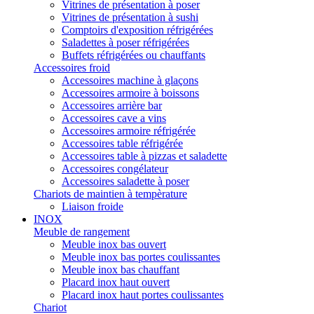
Vitrines de présentation à poser
Vitrines de présentation à sushi
Comptoirs d'exposition réfrigérées
Saladettes à poser réfrigérées
Buffets réfrigérées ou chauffants
Accessoires froid
Accessoires machine à glaçons
Accessoires armoire à boissons
Accessoires arrière bar
Accessoires cave a vins
Accessoires armoire réfrigérée
Accessoires table réfrigérée
Accessoires table à pizzas et saladette
Accessoires congélateur
Accessoires saladette à poser
Chariots de maintien à tempèrature
Liaison froide
INOX
Meuble de rangement
Meuble inox bas ouvert
Meuble inox bas portes coulissantes
Meuble inox bas chauffant
Placard inox haut ouvert
Placard inox haut portes coulissantes
Chariot