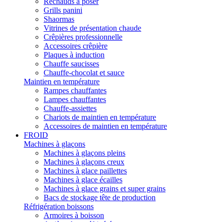
Réchauds à poser
Grills panini
Shaormas
Vitrines de présentation chaude
Crêpières professionnelle
Accessoires crêpière
Plaques à induction
Chauffe saucisses
Chauffe-chocolat et sauce
Maintien en température
Rampes chauffantes
Lampes chauffantes
Chauffe-assiettes
Chariots de maintien en température
Accessoires de maintien en température
FROID
Machines à glaçons
Machines à glaçons pleins
Machines à glaçons creux
Machines à glace paillettes
Machines à glace écailles
Machines à glace grains et super grains
Bacs de stockage tête de production
Réfrigération boissons
Armoires à boisson