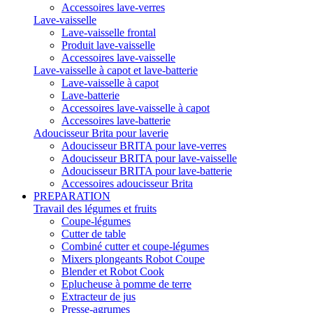
Accessoires lave-verres
Lave-vaisselle
Lave-vaisselle frontal
Produit lave-vaisselle
Accessoires lave-vaisselle
Lave-vaisselle à capot et lave-batterie
Lave-vaisselle à capot
Lave-batterie
Accessoires lave-vaisselle à capot
Accessoires lave-batterie
Adoucisseur Brita pour laverie
Adoucisseur BRITA pour lave-verres
Adoucisseur BRITA pour lave-vaisselle
Adoucisseur BRITA pour lave-batterie
Accessoires adoucisseur Brita
PREPARATION
Travail des légumes et fruits
Coupe-légumes
Cutter de table
Combiné cutter et coupe-légumes
Mixers plongeants Robot Coupe
Blender et Robot Cook
Eplucheuse à pomme de terre
Extracteur de jus
Presse-agrumes