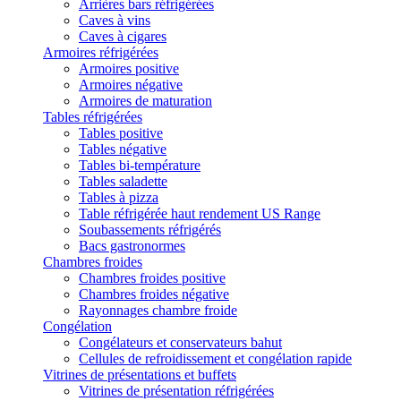
Arrières bars réfrigérées
Caves à vins
Caves à cigares
Armoires réfrigérées
Armoires positive
Armoires négative
Armoires de maturation
Tables réfrigérées
Tables positive
Tables négative
Tables bi-température
Tables saladette
Tables à pizza
Table réfrigérée haut rendement US Range
Soubassements réfrigérés
Bacs gastronormes
Chambres froides
Chambres froides positive
Chambres froides négative
Rayonnages chambre froide
Congélation
Congélateurs et conservateurs bahut
Cellules de refroidissement et congélation rapide
Vitrines de présentations et buffets
Vitrines de présentation réfrigérées