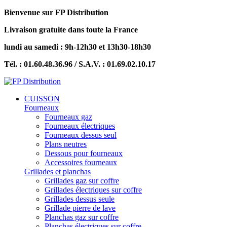
Bienvenue sur FP Distribution
Livraison gratuite dans toute la France
lundi au samedi : 9h-12h30 et 13h30-18h30
Tél. : 01.60.48.36.96 / S.A.V. : 01.69.02.10.17
CUISSON
Fourneaux
Fourneaux gaz
Fourneaux électriques
Fourneaux dessus seul
Plans neutres
Dessous pour fourneaux
Accessoires fourneaux
Grillades et planchas
Grillades gaz sur coffre
Grillades électriques sur coffre
Grillades dessus seule
Grillade pierre de lave
Planchas gaz sur coffre
Planchas électriques sur coffre