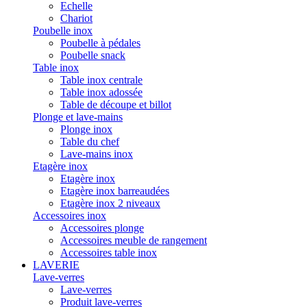
Echelle
Chariot
Poubelle inox
Poubelle à pédales
Poubelle snack
Table inox
Table inox centrale
Table inox adossée
Table de découpe et billot
Plonge et lave-mains
Plonge inox
Table du chef
Lave-mains inox
Etagère inox
Etagère inox
Etagère inox barreaudées
Etagère inox 2 niveaux
Accessoires inox
Accessoires plonge
Accessoires meuble de rangement
Accessoires table inox
LAVERIE
Lave-verres
Lave-verres
Produit lave-verres