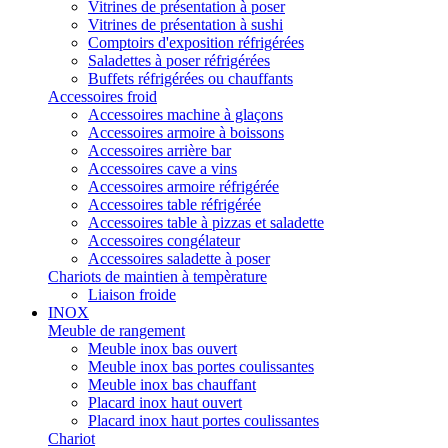
Vitrines de présentation à poser
Vitrines de présentation à sushi
Comptoirs d'exposition réfrigérées
Saladettes à poser réfrigérées
Buffets réfrigérées ou chauffants
Accessoires froid
Accessoires machine à glaçons
Accessoires armoire à boissons
Accessoires arrière bar
Accessoires cave a vins
Accessoires armoire réfrigérée
Accessoires table réfrigérée
Accessoires table à pizzas et saladette
Accessoires congélateur
Accessoires saladette à poser
Chariots de maintien à tempèrature
Liaison froide
INOX
Meuble de rangement
Meuble inox bas ouvert
Meuble inox bas portes coulissantes
Meuble inox bas chauffant
Placard inox haut ouvert
Placard inox haut portes coulissantes
Chariot