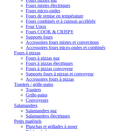
Fours mixtes gaz
Fours mixtes électriques
Fours micro-ondes
Fours de remise en température
Fours combinés et à cuisson accélérée
Four Unox
Fours COOK & CRISPY
Supports fours
Accessoires fours mixtes et convections
Accessoires fours micro-ondes et combinés
Fours à pizzas
Fours à pizzas gaz
Fours à pizzas électriques
Fours à pizzas convoyeur
Supports fours à pizzas et convoyeur
Accessoires fours à pizzas
Toasters / grille-pains
Toasters
Grille-pains
Convoyeurs
Salamandres
Salamandres gaz
Salamandres électriques
Petits matériels
Planchas et grillades à poser