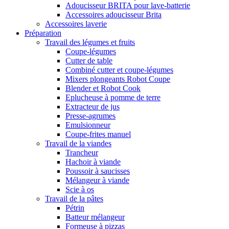
Adoucisseur BRITA pour lave-batterie
Accessoires adoucisseur Brita
Accessoires laverie
Préparation
Travail des légumes et fruits
Coupe-légumes
Cutter de table
Combiné cutter et coupe-légumes
Mixers plongeants Robot Coupe
Blender et Robot Cook
Eplucheuse à pomme de terre
Extracteur de jus
Presse-agrumes
Emulsionneur
Coupe-frites manuel
Travail de la viandes
Trancheur
Hachoir à viande
Poussoir à saucisses
Mélangeur à viande
Scie à os
Travail de la pâtes
Pétrin
Batteur mélangeur
Formeuse à pizzas