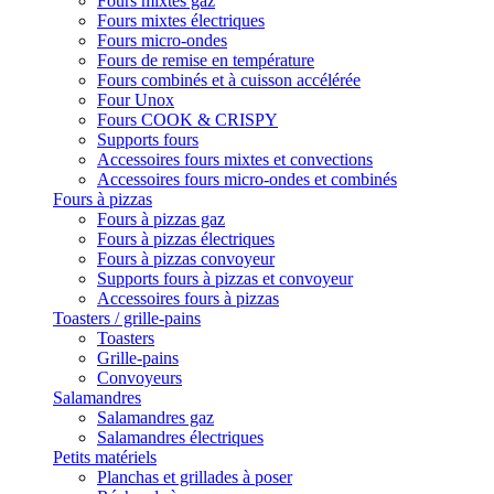
Fours mixtes gaz
Fours mixtes électriques
Fours micro-ondes
Fours de remise en température
Fours combinés et à cuisson accélérée
Four Unox
Fours COOK & CRISPY
Supports fours
Accessoires fours mixtes et convections
Accessoires fours micro-ondes et combinés
Fours à pizzas
Fours à pizzas gaz
Fours à pizzas électriques
Fours à pizzas convoyeur
Supports fours à pizzas et convoyeur
Accessoires fours à pizzas
Toasters / grille-pains
Toasters
Grille-pains
Convoyeurs
Salamandres
Salamandres gaz
Salamandres électriques
Petits matériels
Planchas et grillades à poser