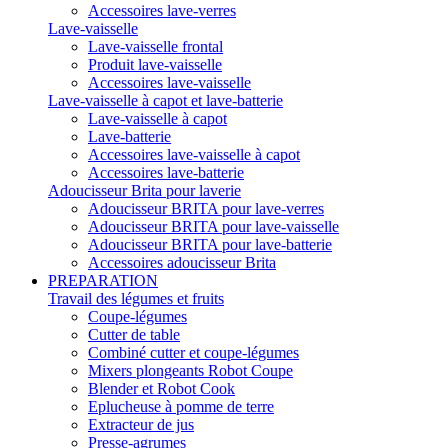
Accessoires lave-verres
Lave-vaisselle
Lave-vaisselle frontal
Produit lave-vaisselle
Accessoires lave-vaisselle
Lave-vaisselle à capot et lave-batterie
Lave-vaisselle à capot
Lave-batterie
Accessoires lave-vaisselle à capot
Accessoires lave-batterie
Adoucisseur Brita pour laverie
Adoucisseur BRITA pour lave-verres
Adoucisseur BRITA pour lave-vaisselle
Adoucisseur BRITA pour lave-batterie
Accessoires adoucisseur Brita
PREPARATION
Travail des légumes et fruits
Coupe-légumes
Cutter de table
Combiné cutter et coupe-légumes
Mixers plongeants Robot Coupe
Blender et Robot Cook
Eplucheuse à pomme de terre
Extracteur de jus
Presse-agrumes