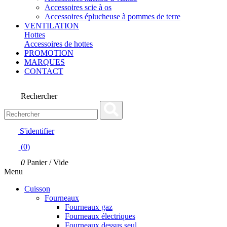
Accessoires scie à os
Accessoires éplucheuse à pommes de terre
VENTILATION
Hottes
Accessoires de hottes
PROMOTION
MARQUES
CONTACT
Rechercher
S'identifier
(
0
)
0
Panier
/
Vide
Menu
Cuisson
Fourneaux
Fourneaux gaz
Fourneaux électriques
Fourneaux dessus seul