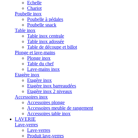
Echelle
Chariot
Poubelle inox
Poubelle à pédales
Poubelle snack
Table inox
Table inox centrale
Table inox adossée
Table de découpe et billot
Plonge et lave-mains
Plonge inox
Table du chef
Lave-mains inox
Etagère inox
Etagère inox
Etagère inox barreaudées
Etagère inox 2 niveaux
Accessoires inox
Accessoires plonge
Accessoires meuble de rangement
Accessoires table inox
LAVERIE
Lave-verres
Lave-verres
Produit lave-verres