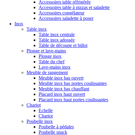
Accessoires table réfrigérée
Accessoires table à pizzas et saladette
Accessoires congélateur
Accessoires saladette à poser
Inox
Table inox
Table inox centrale
Table inox adossée
Table de découpe et billot
Plonge et lave-mains
Plonge inox
Table du chef
Lave-mains inox
Meuble de rangement
Meuble inox bas ouvert
Meuble inox bas portes coulissantes
Meuble inox bas chauffant
Placard inox haut ouvert
Placard inox haut portes coulissantes
Chariot
Echelle
Chariot
Poubelle inox
Poubelle à pédales
Poubelle snack