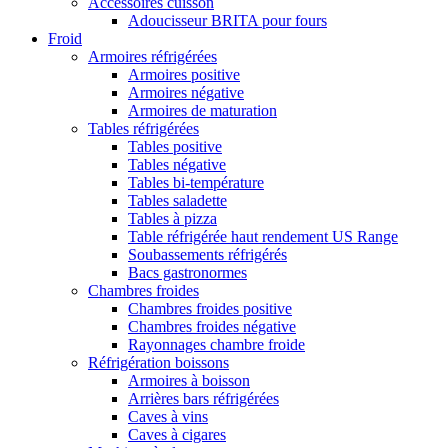
Accessoires cuisson
Adoucisseur BRITA pour fours
Froid
Armoires réfrigérées
Armoires positive
Armoires négative
Armoires de maturation
Tables réfrigérées
Tables positive
Tables négative
Tables bi-température
Tables saladette
Tables à pizza
Table réfrigérée haut rendement US Range
Soubassements réfrigérés
Bacs gastronormes
Chambres froides
Chambres froides positive
Chambres froides négative
Rayonnages chambre froide
Réfrigération boissons
Armoires à boisson
Arrières bars réfrigérées
Caves à vins
Caves à cigares