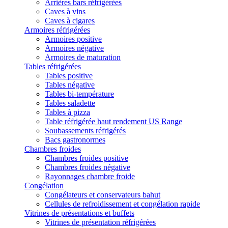
Arrières bars réfrigérées
Caves à vins
Caves à cigares
Armoires réfrigérées
Armoires positive
Armoires négative
Armoires de maturation
Tables réfrigérées
Tables positive
Tables négative
Tables bi-température
Tables saladette
Tables à pizza
Table réfrigérée haut rendement US Range
Soubassements réfrigérés
Bacs gastronormes
Chambres froides
Chambres froides positive
Chambres froides négative
Rayonnages chambre froide
Congélation
Congélateurs et conservateurs bahut
Cellules de refroidissement et congélation rapide
Vitrines de présentations et buffets
Vitrines de présentation réfrigérées