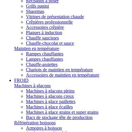
Réchauds à poser
Grills panini
Shaormas
Vitrines de présentation chaude
Crêpières professionnelle
Accessoires crêpière
Plaques à induction
Chauffe saucisses
Chauffe-chocolat et sauce
Maintien en température
Rampes chauffantes
Lampes chauffantes
Chauffe-assiettes
Chariots de maintien en température
Accessoires de maintien en température
FROID
Machines à glaçons
Machines à glaçons pleins
Machines à glaçons creux
Machines à glace paillettes
Machines à glace écailles
Machines à glace grains et super grains
Bacs de stockage tête de production
Réfrigération boissons
Armoires à boisson