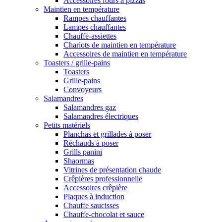
Accessoires fours à pizzas
Maintien en température
Rampes chauffantes
Lampes chauffantes
Chauffe-assiettes
Chariots de maintien en température
Accessoires de maintien en température
Toasters / grille-pains
Toasters
Grille-pains
Convoyeurs
Salamandres
Salamandres gaz
Salamandres électriques
Petits matériels
Planchas et grillades à poser
Réchauds à poser
Grills panini
Shaormas
Vitrines de présentation chaude
Crêpières professionnelle
Accessoires crêpière
Plaques à induction
Chauffe saucisses
Chauffe-chocolat et sauce