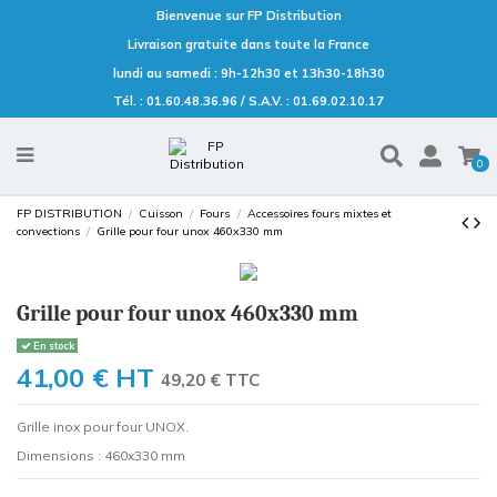
Bienvenue sur FP Distribution
Livraison gratuite dans toute la France
lundi au samedi : 9h-12h30 et 13h30-18h30
Tél. : 01.60.48.36.96 / S.A.V. : 01.69.02.10.17
0
FP DISTRIBUTION
Cuisson
Fours
Accessoires fours mixtes et
convections
Grille pour four unox 460x330 mm
Grille pour four unox 460x330 mm
En stock
41,00 €
HT
49,20 € TTC
Grille inox pour four UNOX.
Dimensions : 460x330 mm