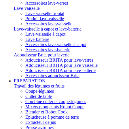
Accessoires lave-verres
Lave-vaisselle
Lave-vaisselle frontal
Produit lave-vaisselle
Accessoires lave-vaisselle
Lave-vaisselle à capot et lave-batterie
Lave-vaisselle à capot
Lave-batterie
Accessoires lave-vaisselle à capot
Accessoires lave-batterie
Adoucisseur Brita pour laverie
Adoucisseur BRITA pour lave-verres
Adoucisseur BRITA pour lave-vaisselle
Adoucisseur BRITA pour lave-batterie
Accessoires adoucisseur Brita
PREPARATION
Travail des légumes et fruits
Coupe-légumes
Cutter de table
Combiné cutter et coupe-légumes
Mixers plongeants Robot Coupe
Blender et Robot Cook
Eplucheuse à pomme de terre
Extracteur de jus
Presse-agrumes