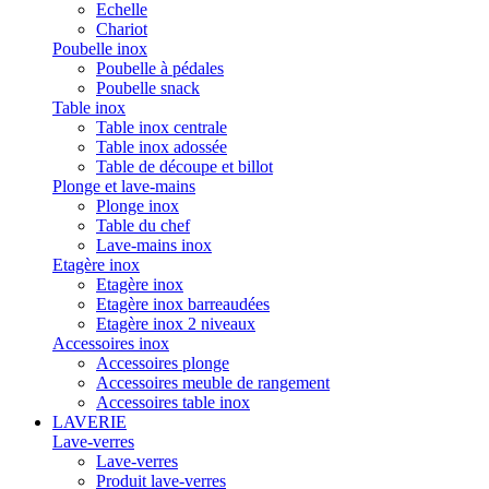
Echelle
Chariot
Poubelle inox
Poubelle à pédales
Poubelle snack
Table inox
Table inox centrale
Table inox adossée
Table de découpe et billot
Plonge et lave-mains
Plonge inox
Table du chef
Lave-mains inox
Etagère inox
Etagère inox
Etagère inox barreaudées
Etagère inox 2 niveaux
Accessoires inox
Accessoires plonge
Accessoires meuble de rangement
Accessoires table inox
LAVERIE
Lave-verres
Lave-verres
Produit lave-verres