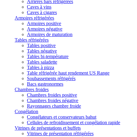
Arrières bars réfrigérées
Caves à vins
Caves à cigares
Armoires réfrigérées
Armoires positive
Armoires négative
Armoires de maturation
Tables réfrigérées
Tables positive
Tables négative
Tables bi-température
Tables saladette
Tables à pizza
Table réfrigérée haut rendement US Range
Soubassements réfrigérés
Bacs gastronormes
Chambres froides
Chambres froides positive
Chambres froides négative
Rayonnages chambre froide
Congélation
Congélateurs et conservateurs bahut
Cellules de refroidissement et congélation rapide
Vitrines de présentations et buffets
Vitrines de présentation réfrigérées