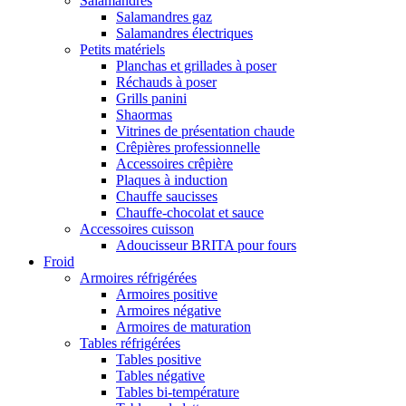
Salamandres
Salamandres gaz
Salamandres électriques
Petits matériels
Planchas et grillades à poser
Réchauds à poser
Grills panini
Shaormas
Vitrines de présentation chaude
Crêpières professionnelle
Accessoires crêpière
Plaques à induction
Chauffe saucisses
Chauffe-chocolat et sauce
Accessoires cuisson
Adoucisseur BRITA pour fours
Froid
Armoires réfrigérées
Armoires positive
Armoires négative
Armoires de maturation
Tables réfrigérées
Tables positive
Tables négative
Tables bi-température