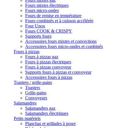
Fours mixtes gaz
Fours mixtes électriques
Fours micro-ondes
Fours de remise en température
Fours combinés et à cuisson accélérée
Four Unox
Fours COOK & CRISPY
Supports fours
Accessoires fours mixtes et convections
Accessoires fours micro-ondes et combinés
Fours à pizzas
Fours à pizzas gaz
Fours à pizzas électriques
Fours à pizzas convoyeur
Supports fours à pizzas et convoyeur
Accessoires fours à pizzas
Toasters / grille-pains
Toasters
Grille-pains
Convoyeurs
Salamandres
Salamandres gaz
Salamandres électriques
Petits matériels
Planchas et grillades à poser