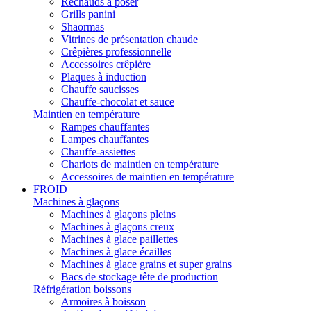
Réchauds à poser
Grills panini
Shaormas
Vitrines de présentation chaude
Crêpières professionnelle
Accessoires crêpière
Plaques à induction
Chauffe saucisses
Chauffe-chocolat et sauce
Maintien en température
Rampes chauffantes
Lampes chauffantes
Chauffe-assiettes
Chariots de maintien en température
Accessoires de maintien en température
FROID
Machines à glaçons
Machines à glaçons pleins
Machines à glaçons creux
Machines à glace paillettes
Machines à glace écailles
Machines à glace grains et super grains
Bacs de stockage tête de production
Réfrigération boissons
Armoires à boisson