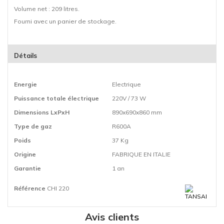
Volume net : 209 litres.
Fourni avec un panier de stockage.
Détails
Energie
Electrique
Puissance totale électrique
220V / 73 W
Dimensions LxPxH
890x690x860 mm
Type de gaz
R600A
Poids
37 Kg
Origine
FABRIQUE EN ITALIE
Garantie
1 an
Référence
CHI 220
Avis clients