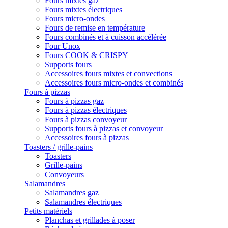
Fours mixtes gaz
Fours mixtes électriques
Fours micro-ondes
Fours de remise en température
Fours combinés et à cuisson accélérée
Four Unox
Fours COOK & CRISPY
Supports fours
Accessoires fours mixtes et convections
Accessoires fours micro-ondes et combinés
Fours à pizzas
Fours à pizzas gaz
Fours à pizzas électriques
Fours à pizzas convoyeur
Supports fours à pizzas et convoyeur
Accessoires fours à pizzas
Toasters / grille-pains
Toasters
Grille-pains
Convoyeurs
Salamandres
Salamandres gaz
Salamandres électriques
Petits matériels
Planchas et grillades à poser