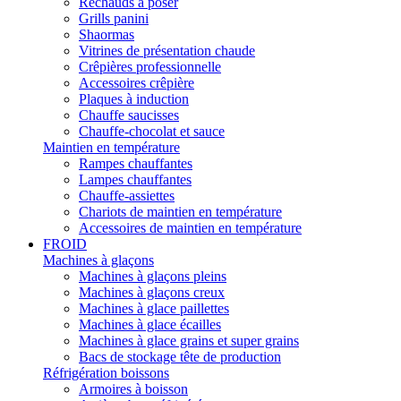
Réchauds à poser
Grills panini
Shaormas
Vitrines de présentation chaude
Crêpières professionnelle
Accessoires crêpière
Plaques à induction
Chauffe saucisses
Chauffe-chocolat et sauce
Maintien en température
Rampes chauffantes
Lampes chauffantes
Chauffe-assiettes
Chariots de maintien en température
Accessoires de maintien en température
FROID
Machines à glaçons
Machines à glaçons pleins
Machines à glaçons creux
Machines à glace paillettes
Machines à glace écailles
Machines à glace grains et super grains
Bacs de stockage tête de production
Réfrigération boissons
Armoires à boisson