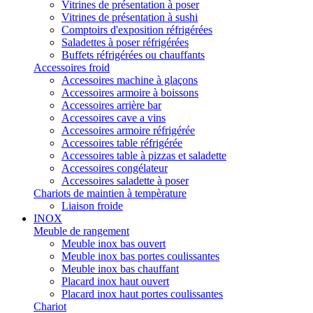
Vitrines de présentation à poser
Vitrines de présentation à sushi
Comptoirs d'exposition réfrigérées
Saladettes à poser réfrigérées
Buffets réfrigérées ou chauffants
Accessoires froid
Accessoires machine à glaçons
Accessoires armoire à boissons
Accessoires arrière bar
Accessoires cave a vins
Accessoires armoire réfrigérée
Accessoires table réfrigérée
Accessoires table à pizzas et saladette
Accessoires congélateur
Accessoires saladette à poser
Chariots de maintien à tempèrature
Liaison froide
INOX
Meuble de rangement
Meuble inox bas ouvert
Meuble inox bas portes coulissantes
Meuble inox bas chauffant
Placard inox haut ouvert
Placard inox haut portes coulissantes
Chariot