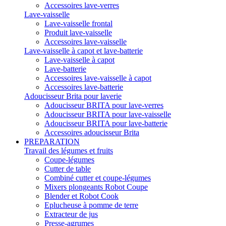
Accessoires lave-verres
Lave-vaisselle
Lave-vaisselle frontal
Produit lave-vaisselle
Accessoires lave-vaisselle
Lave-vaisselle à capot et lave-batterie
Lave-vaisselle à capot
Lave-batterie
Accessoires lave-vaisselle à capot
Accessoires lave-batterie
Adoucisseur Brita pour laverie
Adoucisseur BRITA pour lave-verres
Adoucisseur BRITA pour lave-vaisselle
Adoucisseur BRITA pour lave-batterie
Accessoires adoucisseur Brita
PREPARATION
Travail des légumes et fruits
Coupe-légumes
Cutter de table
Combiné cutter et coupe-légumes
Mixers plongeants Robot Coupe
Blender et Robot Cook
Eplucheuse à pomme de terre
Extracteur de jus
Presse-agrumes