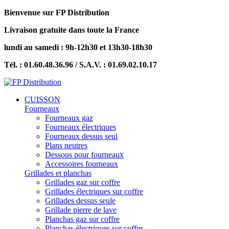
Bienvenue sur FP Distribution
Livraison gratuite dans toute la France
lundi au samedi : 9h-12h30 et 13h30-18h30
Tél. : 01.60.48.36.96 / S.A.V. : 01.69.02.10.17
CUISSON
Fourneaux
Fourneaux gaz
Fourneaux électriques
Fourneaux dessus seul
Plans neutres
Dessous pour fourneaux
Accessoires fourneaux
Grillades et planchas
Grillades gaz sur coffre
Grillades électriques sur coffre
Grillades dessus seule
Grillade pierre de lave
Planchas gaz sur coffre
Planchas électriques sur coffre