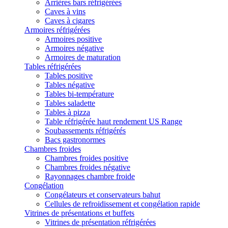
Arrières bars réfrigérées
Caves à vins
Caves à cigares
Armoires réfrigérées
Armoires positive
Armoires négative
Armoires de maturation
Tables réfrigérées
Tables positive
Tables négative
Tables bi-température
Tables saladette
Tables à pizza
Table réfrigérée haut rendement US Range
Soubassements réfrigérés
Bacs gastronormes
Chambres froides
Chambres froides positive
Chambres froides négative
Rayonnages chambre froide
Congélation
Congélateurs et conservateurs bahut
Cellules de refroidissement et congélation rapide
Vitrines de présentations et buffets
Vitrines de présentation réfrigérées