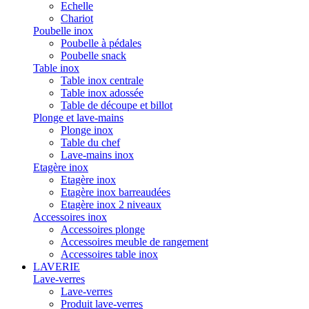
Echelle
Chariot
Poubelle inox
Poubelle à pédales
Poubelle snack
Table inox
Table inox centrale
Table inox adossée
Table de découpe et billot
Plonge et lave-mains
Plonge inox
Table du chef
Lave-mains inox
Etagère inox
Etagère inox
Etagère inox barreaudées
Etagère inox 2 niveaux
Accessoires inox
Accessoires plonge
Accessoires meuble de rangement
Accessoires table inox
LAVERIE
Lave-verres
Lave-verres
Produit lave-verres